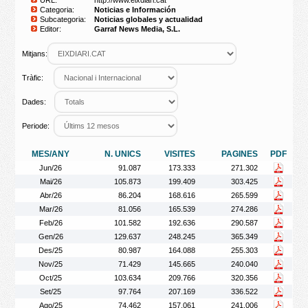
URL:
http://www.eixdiari.cat
Categoria:
Noticias e Información
Subcategoria:
Noticias globales y actualidad
Editor:
Garraf News Media, S.L.
Mitjans:
Tràfic:
Dades:
Periode:
MES/ANY
N. UNICS
VISITES
PAGINES
PDF
Jun/26
91.087
173.333
271.302
Mai/26
105.873
199.409
303.425
Abr/26
86.204
168.616
265.599
Mar/26
81.056
165.539
274.286
Feb/26
101.582
192.636
290.587
Gen/26
129.637
248.245
365.349
Des/25
80.987
164.088
255.303
Nov/25
71.429
145.665
240.040
Oct/25
103.634
209.766
320.356
Set/25
97.764
207.169
336.522
Ago/25
74.462
157.061
241.006