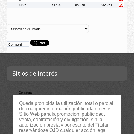
Jul/25
74.400
165.076
282.251
Compartir
Sitios de interés
Contacta
Empresa
Queda prohibida la utilización, total o parcial,
de cualquier información publicada en este
Lista Certificados
Sitio Web para la promoción, publicidad,
RSS
venta, contratación y divulgación, sin la
autorización previa y por escrito del Titular,
Servicios
reservándose OJD cualquier acción legal