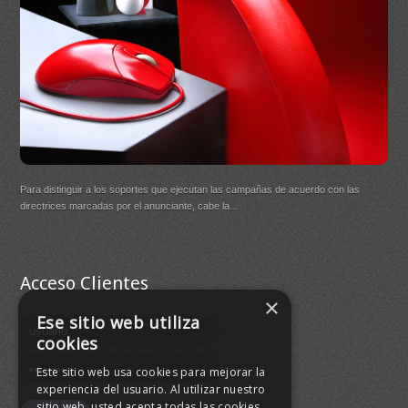
DB Q
Para distinguir a los soportes que ejecutan las campañas de acuerdo con las
(New
directrices marcadas por el anunciante, cabe la…
Buen
agre
Acceso Clientes
×
Ese sitio web utiliza
cookies
Este sitio web usa cookies para mejorar la
experiencia del usuario. Al utilizar nuestro
sitio web, usted acepta todas las cookies