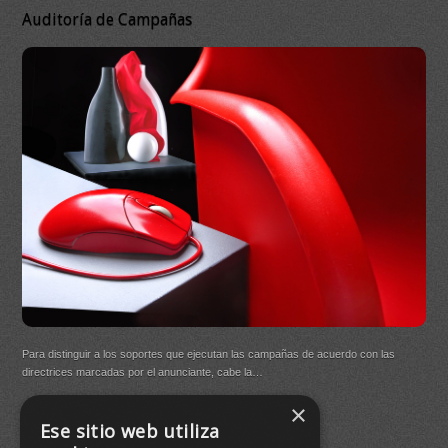
Auditoría de Campañas
DB 
Ma
On
DB Q
Para distinguir a los soportes que ejecutan las campañas de acuerdo con las
(New
directrices marcadas por el anunciante, cabe la…
×
Buen
Ese sitio web utiliza
agre