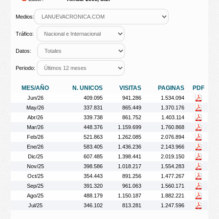
Medios:
Tráfico:
Datos:
Periodo:
MES/AÑO
N. UNICOS
VISITAS
PAGINAS
PDF
Jun/26
409.095
941.286
1.534.094
May/26
337.831
865.449
1.370.176
Abr/26
339.738
861.752
1.403.114
Mar/26
448.376
1.159.699
1.760.868
Feb/26
521.863
1.262.085
2.076.894
Ene/26
583.405
1.436.236
2.143.966
Dic/25
607.485
1.398.441
2.019.150
Nov/25
398.586
1.018.217
1.554.283
Oct/25
354.443
891.256
1.477.267
Sep/25
391.320
961.063
1.560.171
Ago/25
488.179
1.150.187
1.882.221
Jul/25
346.102
813.281
1.247.596