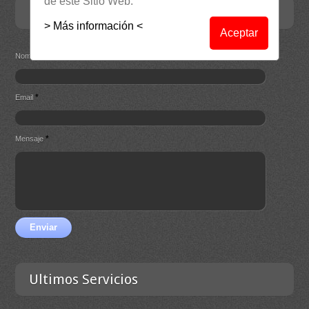
de este Sitio Web.
Contacta
> Más información <
Aceptar
*
Nombre
*
Email
*
Mensaje
Enviar
Ultimos Servicios