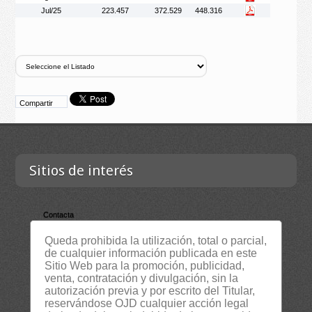
Jul/25
223.457
372.529
448.316
Compartir
Sitios de interés
Contacta
Empresa
Queda prohibida la utilización, total o parcial,
de cualquier información publicada en este
Lista Certificados
Sitio Web para la promoción, publicidad,
RSS
venta, contratación y divulgación, sin la
autorización previa y por escrito del Titular,
Servicios
reservándose OJD cualquier acción legal