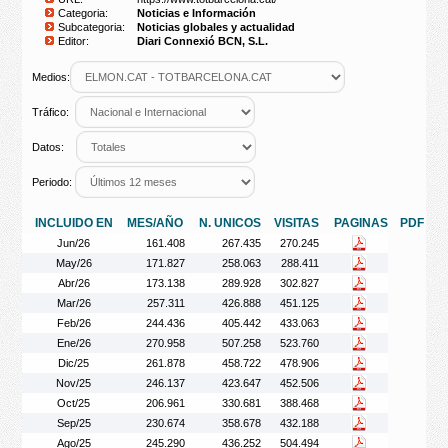
Categoria:
Noticias e Información
Subcategoria:
Noticias globales y actualidad
Editor:
Diari Connexió BCN, S.L.
Medios:
Tráfico:
Datos:
Periodo:
INCLUIDO EN
MES/AÑO
N. UNICOS
VISITAS
PAGINAS
PDF
Jun/26
161.408
267.435
270.245
May/26
171.827
258.063
288.411
Abr/26
173.138
289.928
302.827
Mar/26
257.311
426.888
451.125
Feb/26
244.436
405.442
433.063
Ene/26
270.958
507.258
523.760
Dic/25
261.878
458.722
478.906
Nov/25
246.137
423.647
452.506
Oct/25
206.961
330.681
388.468
Sep/25
230.674
358.678
432.188
Ago/25
245.290
436.252
504.494