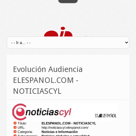
Evolución Audiencia
ELESPANOL.COM -
NOTICIASCYL
Título:
ELESPANOL.COM - NOTICIASCYL
URL:
http://noticiascyl.elespanol.com/
Categoria:
Noticias e Información