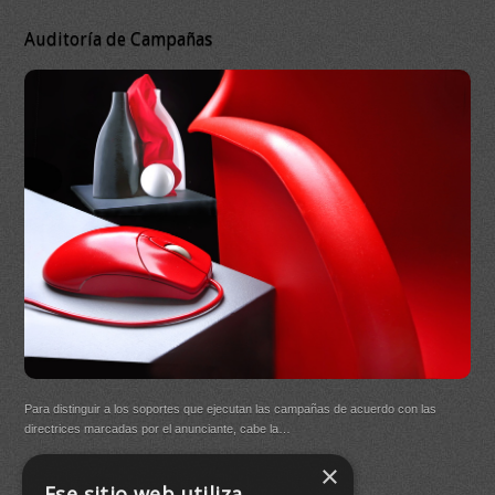
Auditoría de Campañas
DB 
Ma
On
DB Q
Para distinguir a los soportes que ejecutan las campañas de acuerdo con las
(New
directrices marcadas por el anunciante, cabe la…
×
Buen
Ese sitio web utiliza