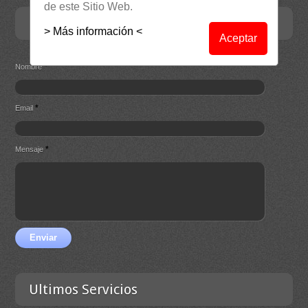
de este Sitio Web.
Contacta
> Más información <
Aceptar
*
Nombre
*
Email
*
Mensaje
Enviar
Ultimos Servicios