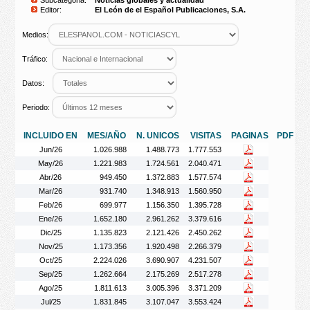
Subcategoria:
Noticias globales y actualidad
Editor:
El León de el Español Publicaciones, S.A.
Medios:
Tráfico:
Datos:
Periodo:
INCLUIDO EN
MES/AÑO
N. UNICOS
VISITAS
PAGINAS
PDF
Jun/26
1.026.988
1.488.773
1.777.553
May/26
1.221.983
1.724.561
2.040.471
Abr/26
949.450
1.372.883
1.577.574
Mar/26
931.740
1.348.913
1.560.950
Feb/26
699.977
1.156.350
1.395.728
Ene/26
1.652.180
2.961.262
3.379.616
Dic/25
1.135.823
2.121.426
2.450.262
Nov/25
1.173.356
1.920.498
2.266.379
Oct/25
2.224.026
3.690.907
4.231.507
Sep/25
1.262.664
2.175.269
2.517.278
Ago/25
1.811.613
3.005.396
3.371.209
Jul/25
1.831.845
3.107.047
3.553.424