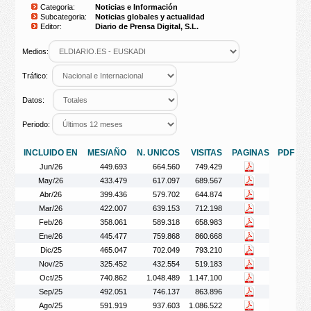
Categoria:
Noticias e Información
Subcategoria:
Noticias globales y actualidad
Editor:
Diario de Prensa Digital, S.L.
Medios:
Tráfico:
Datos:
Periodo:
INCLUIDO EN
MES/AÑO
N. UNICOS
VISITAS
PAGINAS
PDF
Jun/26
449.693
664.560
749.429
May/26
433.479
617.097
689.567
Abr/26
399.436
579.702
644.874
Mar/26
422.007
639.153
712.198
Feb/26
358.061
589.318
658.983
Ene/26
445.477
759.868
860.668
Dic/25
465.047
702.049
793.210
Nov/25
325.452
432.554
519.183
Oct/25
740.862
1.048.489
1.147.100
Sep/25
492.051
746.137
863.896
Ago/25
591.919
937.603
1.086.522