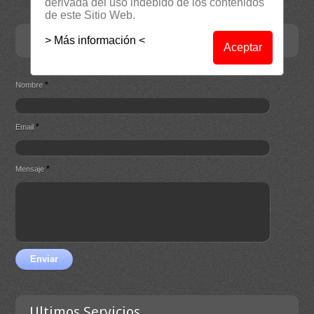
derivada del uso indebido de los contenidos
de este Sitio Web.
Contacta
> Más información <
Aceptar
*
Nombre
*
Email
*
Mensaje
Enviar
Ultimos Servicios