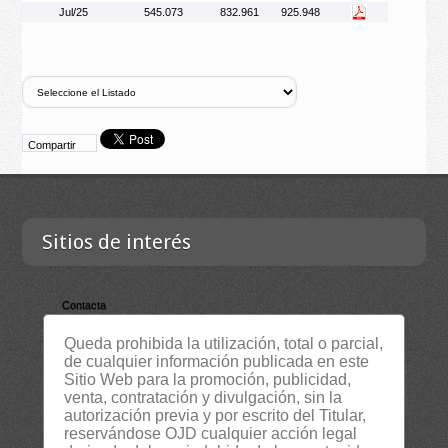
Jul/25
545.073
832.961
925.948
Compartir
Sitios de interés
Contacta
Empresa
Queda prohibida la utilización, total o parcial,
de cualquier información publicada en este
Lista Certificados
Sitio Web para la promoción, publicidad,
RSS
venta, contratación y divulgación, sin la
autorización previa y por escrito del Titular,
Servicios
reservándose OJD cualquier acción legal
Suscripción Newsletter