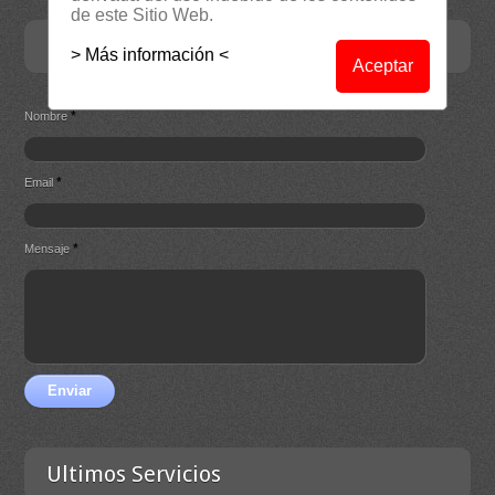
de este Sitio Web.
Contacta
> Más información <
Aceptar
*
Nombre
*
Email
*
Mensaje
Enviar
Ultimos Servicios