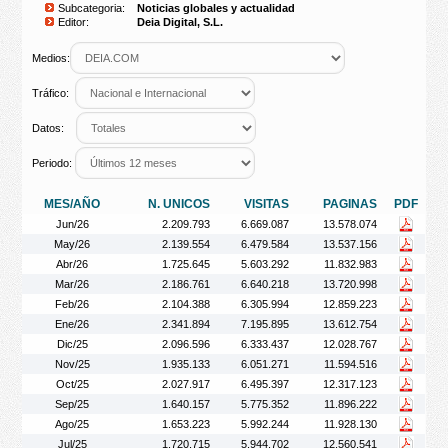
Subcategoria:
Noticias globales y actualidad
Editor:
Deia Digital, S.L.
Medios:
Tráfico:
Datos:
Periodo:
MES/AÑO
N. UNICOS
VISITAS
PAGINAS
PDF
Jun/26
2.209.793
6.669.087
13.578.074
May/26
2.139.554
6.479.584
13.537.156
Abr/26
1.725.645
5.603.292
11.832.983
Mar/26
2.186.761
6.640.218
13.720.998
Feb/26
2.104.388
6.305.994
12.859.223
Ene/26
2.341.894
7.195.895
13.612.754
Dic/25
2.096.596
6.333.437
12.028.767
Nov/25
1.935.133
6.051.271
11.594.516
Oct/25
2.027.917
6.495.397
12.317.123
Sep/25
1.640.157
5.775.352
11.896.222
Ago/25
1.653.223
5.992.244
11.928.130
Jul/25
1.720.715
5.944.702
12.560.541