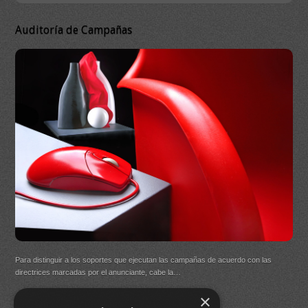
Auditoría de Campañas
DB 
Ma
On
DB Q
Para distinguir a los soportes que ejecutan las campañas de acuerdo con las
(New
directrices marcadas por el anunciante, cabe la…
×
Buen