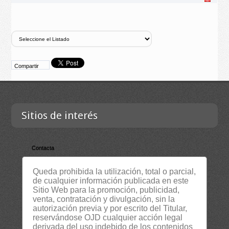
Compartir
Sitios de interés
Contacta
Empresa
Queda prohibida la utilización, total o parcial,
Lista Certificados
de cualquier información publicada en este
Sitio Web para la promoción, publicidad,
RSS
venta, contratación y divulgación, sin la
Servicios
autorización previa y por escrito del Titular,
reservándose OJD cualquier acción legal
Suscripción Newsletter
derivada del uso indebido de los contenidos