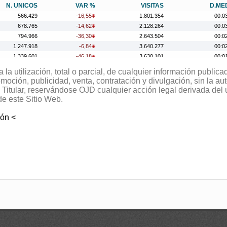
N. UNICOS
VAR %
VISITAS
D.ME
566.429
-16,55
1.801.354
00:0
678.765
-14,62
2.128.264
00:0
794.966
-36,30
2.643.504
00:0
1.247.918
-6,84
3.640.277
00:0
1.339.601
-46,18
3.630.101
00:0
2.488.889
11,47
5.965.762
00:0
la utilización, total o parcial, de cualquier información publica
2.232.719
75,99
5.224.449
00:0
oción, publicidad, venta, contratación y divulgación, sin la aut
1.268.645
20,73
3.059.398
00:0
el Titular, reservándose OJD cualquier acción legal derivada del
1.050.809
-29,29
3.050.619
00:0
de este Sitio Web.
1.485.985
12,37
3.711.417
00:0
ión <
1.322.434
-9,04
3.995.704
00:0
1.453.803
1,55
4.013.185
00:0