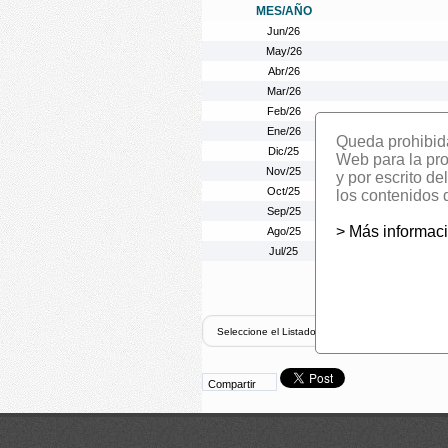
MES/AÑO
Jun/26
May/26
Abr/26
Mar/26
Feb/26
Ene/26
Queda prohibida 
Dic/25
Web para la prom
Nov/25
y por escrito d
Oct/25
los contenidos 
Sep/25
> Más informac
Ago/25
Jul/25
Compartir