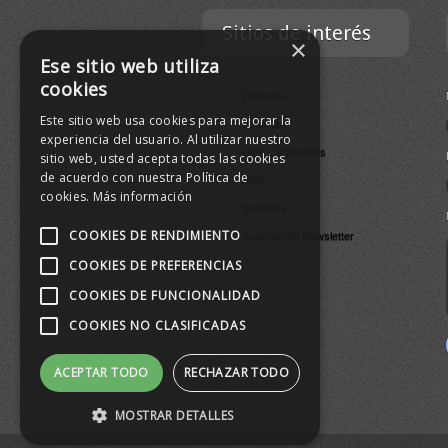
Sitios de interés
×
Ese sitio web utiliza
cookies
Contacta
Este sitio web usa cookies para mejorar la
Empresa
experiencia del usuario. Al utilizar nuestro
Lista Certificados
sitio web, usted acepta todas las cookies
de acuerdo con nuestra Política de
RSS
cookies.
Más información
Servicios
COOKIES DE RENDIMIENTO
Suscripción Newsletter
COOKIES DE PREFERENCIAS
COOKIES DE FUNCIONALIDAD
COOKIES NO CLASIFICADAS
ACEPTAR TODO
RECHAZAR TODO
MOSTRAR DETALLES