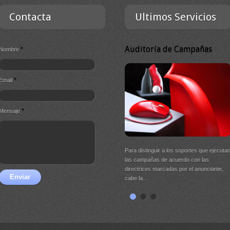
Contacta
Ultimos Servicios
Auditoría de Campañas
*
Nombre
*
Email
*
Mensaje
Para distinguir a los soportes que ejecuta
las campañas de acuerdo con las
directrices marcadas por el anunciante,
Enviar
cabe la…