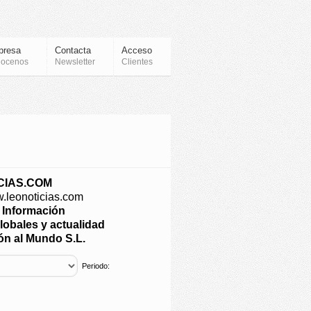
presa
Contacta
Acceso
ocenos
Newsletter
Clientes
CIAS.COM
w.leonoticias.com
e Información
lobales y actualidad
n al Mundo S.L.
Periodo: