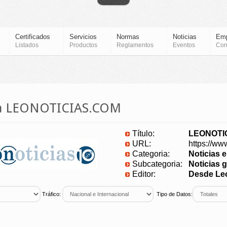
Certificados
Servicios
Normas
Noticias
Em
Listados
Productos
Reglamentos
Eventos
Con
ia LEONOTICIAS.COM
Título:
LEONOTI
URL:
https://ww
Categoria:
Noticias 
Subcategoria:
Noticias g
Editor:
Desde Leó
Tráfico:
Tipo de Datos: