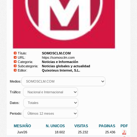
Título:
SOMOSCLM.COM
URL:
https://somosclm.com
Categoria:
Noticias e Información
Subcategoria:
Noticias globales y actualidad
Editor:
Quixoteus Internet, S.L.
Medios:
Tráfico:
Datos:
Periodo:
MES/AÑO
N. UNICOS
VISITAS
PAGINAS
PDF
Jun/26
18.602
25.232
25.436