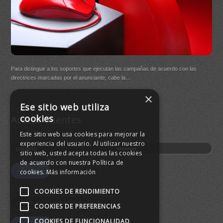
DB Q
Para distinguir a los soportes que ejecutan las campañas de acuerdo con las
(New
directrices marcadas por el anunciante, cabe la…
×
Buen
Ese sitio web utiliza
agre
cookies
Acceso Clientes
Este sitio web usa cookies para mejorar la
experiencia del usuario. Al utilizar nuestro
sitio web, usted acepta todas las cookies
de acuerdo con nuestra Política de
cookies.
Más información
COOKIES DE RENDIMIENTO
COOKIES DE PREFERENCIAS
COOKIES DE FUNCIONALIDAD