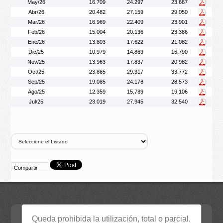
May/26
16.709
24.297
23.667
Abr/26
20.482
27.159
29.050
Mar/26
16.969
22.409
23.901
Feb/26
15.004
20.136
23.386
Ene/26
13.803
17.622
21.082
Dic/25
10.979
14.869
16.790
Nov/25
13.963
17.837
20.982
Oct/25
23.865
29.317
33.772
Sep/25
19.085
24.176
28.573
Ago/25
12.359
15.789
19.106
Jul/25
23.019
27.945
32.540
Compartir
Sitios de interés
Queda prohibida la utilización, total o parcial,