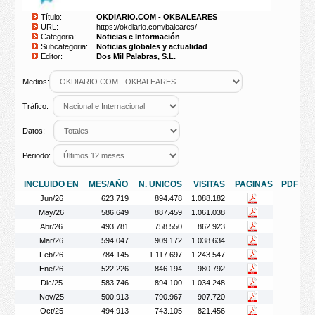
Título:
OKDIARIO.COM - OKBALEARES
URL:
https://okdiario.com/baleares/
Categoria:
Noticias e Información
Subcategoria:
Noticias globales y actualidad
Editor:
Dos Mil Palabras, S.L.
Medios:
Tráfico:
Datos:
Periodo:
INCLUIDO EN
MES/AÑO
N. UNICOS
VISITAS
PAGINAS
PDF
Jun/26
623.719
894.478
1.088.182
May/26
586.649
887.459
1.061.038
Abr/26
493.781
758.550
862.923
Mar/26
594.047
909.172
1.038.634
Feb/26
784.145
1.117.697
1.243.547
Ene/26
522.226
846.194
980.792
Dic/25
583.746
894.100
1.034.248
Nov/25
500.913
790.967
907.720
Oct/25
494.913
743.105
821.456