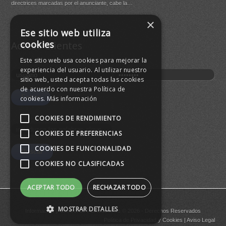
directrices marcadas por el anunciante, cabe la…
×
Buen
Ese sitio web utiliza
agre
cookies
Acceso Clientes
Este sitio web usa cookies para mejorar la
experiencia del usuario. Al utilizar nuestro
sitio web, usted acepta todas las cookies
de acuerdo con nuestra Política de
cookies.
Más información
COOKIES DE RENDIMIENTO
COOKIES DE PREFERENCIAS
COOKIES DE FUNCIONALIDAD
COOKIES NO CLASIFICADAS
ACEPTAR TODO
RECHAZAR TODO
MOSTRAR DETALLES
Informacion y Control de Publicaciones © 2026 - Derechos Reservados
Política de Privacidad
y
Cookies
|
Aviso Legal