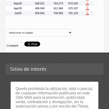
Sep/25
508.021
763.273
872.545
Ago/25
406.046
612.966
670.197
Jul/25
559.682
706.955
781.120
Compartir
Sitios de interés
Contacta
Queda prohibida la utilización, total o parcial,
Empresa
de cualquier información publicada en este
Sitio Web para la promoción, publicidad,
Lista Certificados
venta, contratación y divulgación, sin la
RSS
autorización previa y por escrito del Titular,