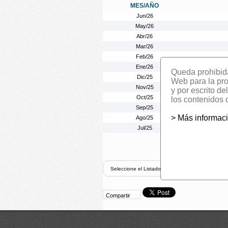
MES/AÑO
Jun/26
May/26
Abr/26
Mar/26
Feb/26
Ene/26
Queda prohibida 
Dic/25
Web para la prom
Nov/25
y por escrito d
Oct/25
los contenidos 
Sep/25
> Más informac
Ago/25
Jul/25
Compartir