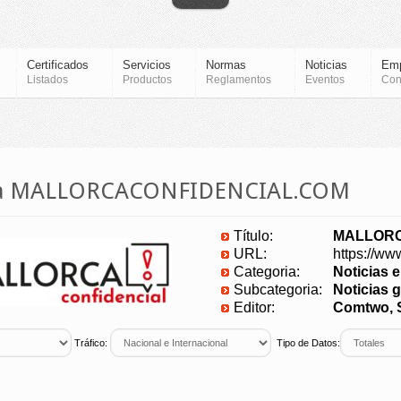
Certificados
Servicios
Normas
Noticias
Em
Listados
Productos
Reglamentos
Eventos
Con
cia MALLORCACONFIDENCIAL.COM
Título:
MALLORC
URL:
https://ww
Categoria:
Noticias 
Subcategoria:
Noticias g
Editor:
Comtwo, S
Tráfico:
Tipo de Datos: