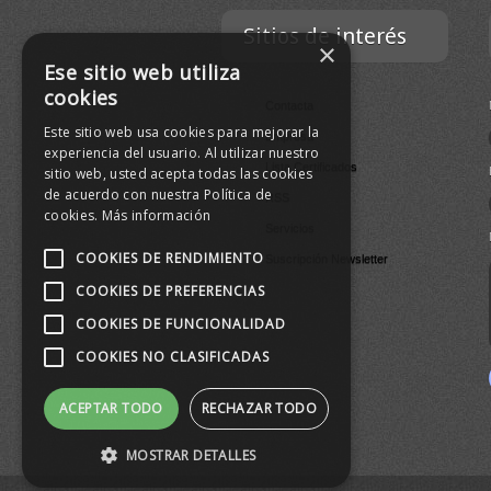
Sitios de interés
×
Ese sitio web utiliza
cookies
Contacta
Este sitio web usa cookies para mejorar la
Empresa
experiencia del usuario. Al utilizar nuestro
Lista Certificados
sitio web, usted acepta todas las cookies
de acuerdo con nuestra Política de
RSS
cookies.
Más información
Servicios
COOKIES DE RENDIMIENTO
Suscripción Newsletter
COOKIES DE PREFERENCIAS
COOKIES DE FUNCIONALIDAD
COOKIES NO CLASIFICADAS
ACEPTAR TODO
RECHAZAR TODO
MOSTRAR DETALLES