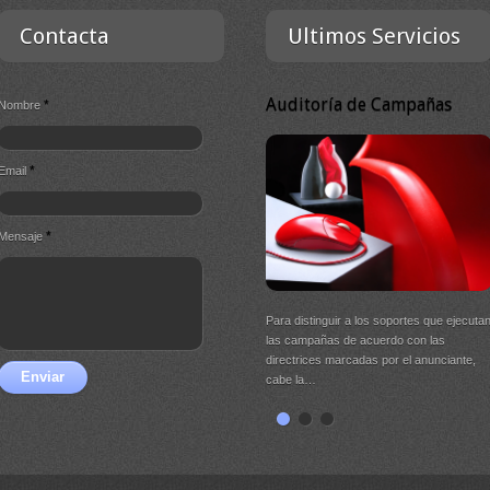
Contacta
Ultimos Servicios
Auditoría de Campañas
*
Nombre
*
Email
*
Mensaje
Para distinguir a los soportes que ejecuta
las campañas de acuerdo con las
directrices marcadas por el anunciante,
Enviar
cabe la…