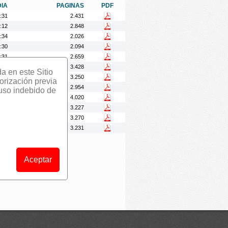
DIA
PAGINAS
PDF
:31
2.431
:12
2.848
:34
2.026
:30
2.094
:31
2.659
:23
3.428
da en este Sitio
:23
3.250
orización previa
:24
2.954
 uso indebido de
:17
4.020
:18
3.227
:12
3.270
:10
3.231
Aceptar