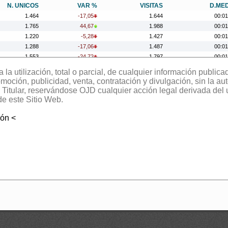
N. UNICOS
VAR %
VISITAS
D.ME
1.464
-17,05
1.644
00:01
1.765
44,67
1.988
00:01
1.220
-5,28
1.427
00:01
1.288
-17,06
1.487
00:01
1.553
-24,72
1.797
00:01
2.063
0,19
2.345
00:01
la utilización, total o parcial, de cualquier información publica
2.059
11,60
2.391
00:01
oción, publicidad, venta, contratación y divulgación, sin la aut
1.845
-27,48
2.121
00:01
el Titular, reservándose OJD cualquier acción legal derivada del
2.544
26,63
2.867
00:01
de este Sitio Web.
2.009
-0,99
2.286
00:01
ión <
2.029
0,25
2.320
00:01
2.024
12,88
2.322
00:01