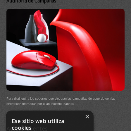
Auditoría de Campañas
DB 
Ma
On
DB Q
Para distinguir a los soportes que ejecutan las campañas de acuerdo con las
(New
directrices marcadas por el anunciante, cabe la…
×
Buen
Ese sitio web utiliza
agre
cookies
Acceso Clientes