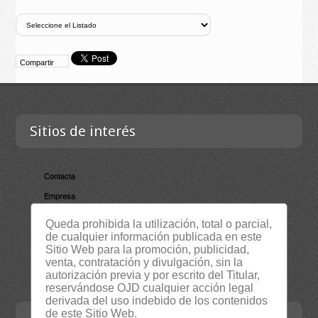
Compartir
Sitios de interés
Contacta
Empresa
Lista Certificados
Queda prohibida la utilización, total o parcial,
de cualquier información publicada en este
RSS
Sitio Web para la promoción, publicidad,
Servicios
venta, contratación y divulgación, sin la
autorización previa y por escrito del Titular,
Suscripción Newsletter
reservándose OJD cualquier acción legal
derivada del uso indebido de los contenidos
de este Sitio Web.