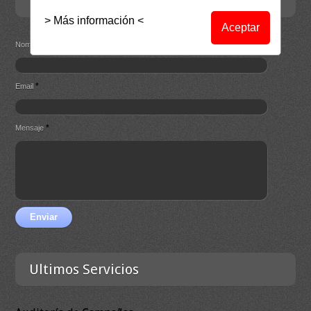
Contacta
> Más información <
Aceptar
*
Nombre
*
Email
*
Mensaje
Enviar
Ultimos Servicios