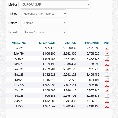
Medios:
Tráfico:
Datos:
Periodo:
MES/AÑO
N. UNICOS
VISITAS
PAGINAS
PDF
Jun/26
955.473
2.018.882
7.121.938
May/26
1.066.108
2.142.983
5.758.026
Abr/26
1.094.486
2.327.559
5.352.128
Mar/26
1.199.199
2.588.457
5.738.099
Feb/26
1.462.981
2.862.120
6.201.273
Ene/26
1.382.218
2.761.126
6.406.481
Dic/25
1.115.843
2.112.778
5.804.191
Nov/25
1.375.536
2.827.711
6.332.460
Oct/25
1.269.866
2.766.140
6.557.140
Sep/25
996.185
2.195.701
6.189.336
Ago/25
1.542.280
2.794.333
7.466.249
Jul/25
1.327.542
2.782.493
7.246.193