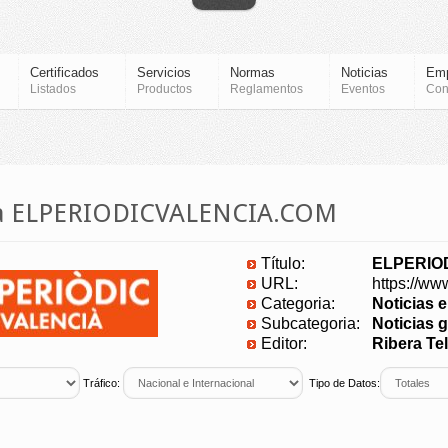
Certificados
Servicios
Normas
Noticias
Em
Listados
Productos
Reglamentos
Eventos
Con
cia ELPERIODICVALENCIA.COM
Título:
ELPERIO
URL:
https://ww
Categoria:
Noticias 
Subcategoria:
Noticias g
Editor:
Ribera Tel
Tráfico:
Tipo de Datos: