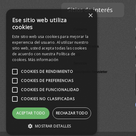
Sitios de interés
×
Ese sitio web utiliza
cookies
Contacta
Este sitio web usa cookies para mejorar la
Empresa
experiencia del usuario. Al utilizar nuestro
Lista Certificados
sitio web, usted acepta todas las cookies
de acuerdo con nuestra Política de
RSS
cookies.
Más información
Servicios
COOKIES DE RENDIMIENTO
Suscripción Newsletter
COOKIES DE PREFERENCIAS
COOKIES DE FUNCIONALIDAD
COOKIES NO CLASIFICADAS
ACEPTAR TODO
RECHAZAR TODO
MOSTRAR DETALLES