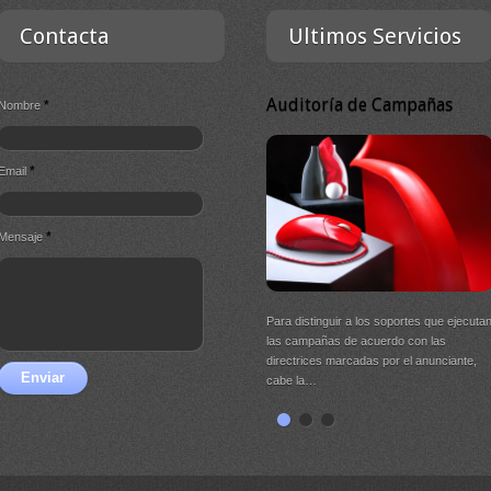
Contacta
Ultimos Servicios
Auditoría de Campañas
*
Nombre
*
Email
*
Mensaje
Para distinguir a los soportes que ejecuta
las campañas de acuerdo con las
directrices marcadas por el anunciante,
Enviar
cabe la…