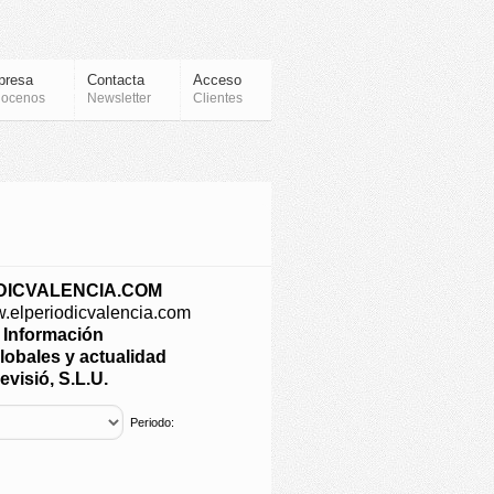
presa
Contacta
Acceso
ocenos
Newsletter
Clientes
DICVALENCIA.COM
w.elperiodicvalencia.com
e Información
lobales y actualidad
evisió, S.L.U.
Periodo: