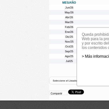
MES/AÑO
Jun/26
May/26
Abr/26
Mar/26
Feb/26
Ene/26
Queda prohibida 
Dic/25
Web para la prom
Nov/25
y por escrito d
Oct/25
los contenidos 
Sep/25
> Más informac
Ago/25
Jul/25
Compartir