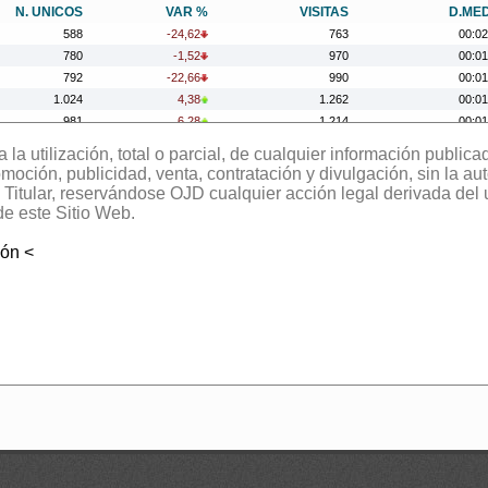
N. UNICOS
VAR %
VISITAS
D.ME
588
-24,62
763
00:02
780
-1,52
970
00:01
792
-22,66
990
00:01
1.024
4,38
1.262
00:01
981
6,28
1.214
00:01
923
-1,28
1.186
00:04
la utilización, total o parcial, de cualquier información publica
935
-16,81
1.125
00:01
oción, publicidad, venta, contratación y divulgación, sin la aut
1.124
-42,39
1.379
00:02
el Titular, reservándose OJD cualquier acción legal derivada del
1.951
16,55
2.368
00:01
de este Sitio Web.
1.674
81,56
1.992
00:01
ión <
922
-44,56
1.124
00:01
1.663
-29,71
2.084
00:01