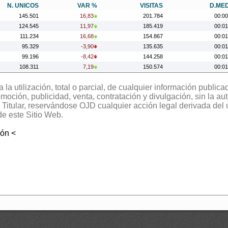
N. UNICOS
VAR %
VISITAS
D.ME
145.501
16,83
201.784
00:00
124.545
11,97
185.419
00:01
111.234
16,68
154.867
00:01
95.329
-3,90
135.635
00:01
99.196
-8,42
144.258
00:01
108.311
7,19
150.574
00:01
101.050
-1,62
146.361
00:01
la utilización, total o parcial, de cualquier información publica
102.717
-12,66
151.035
00:01
oción, publicidad, venta, contratación y divulgación, sin la aut
117.602
-5,37
177.906
00:01
el Titular, reservándose OJD cualquier acción legal derivada del
124.274
23,97
189.798
00:01
de este Sitio Web.
100.244
-19,21
136.841
00:01
124.083
-9,81
171.840
00:01
ión <