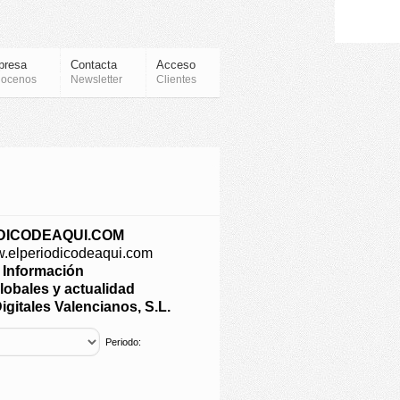
presa
Contacta
Acceso
ocenos
Newsletter
Clientes
DICODEAQUI.COM
w.elperiodicodeaqui.com
e Información
lobales y actualidad
igitales Valencianos, S.L.
Periodo: