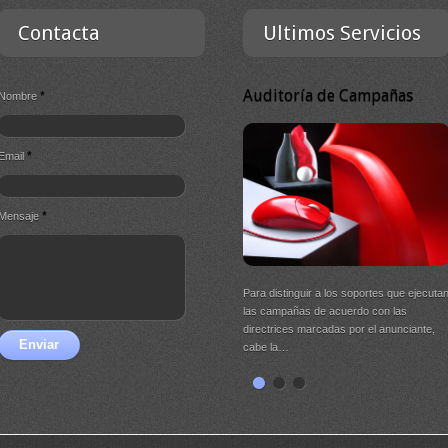
Contacta
Ultimos Servicios
Auditoría de Campañas
*
Nombre
*
Email
*
Mensaje
Para distinguir a los soportes que ejecuta
las campañas de acuerdo con las
directrices marcadas por el anunciante,
Enviar
cabe la…