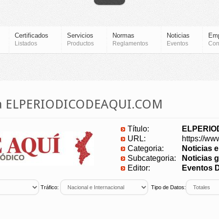
Certificados
Servicios
Normas
Noticias
Em
Listados
Productos
Reglamentos
Eventos
Con
cia ELPERIODICODEAQUI.COM
Título:
ELPERIO
URL:
https://ww
Categoria:
Noticias 
Subcategoria:
Noticias g
Editor:
Eventos D
Tráfico:
Tipo de Datos: