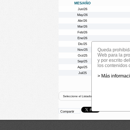
MES/AÑO
Jun/26
May/26
Abr/26
Mar/26
Feb/26
Ene/26
Dic/25
Queda prohibida 
Nov/25
Web para la prom
Oct/25
y por escrito d
Sep/25
los contenidos 
Ago/25
Jul/25
> Más informac
Compartir