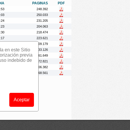
DIA
PAGINAS
PDF
:53
248.392
:03
250.033
:24
231.205
:23
204.063
:30
218.474
:17
223.621
:13
209.179
da en este Sitio
:26
233.126
orización previa
:15
261.649
 uso indebido de
:08
272.821
:08
206.382
:21
268.561
Aceptar