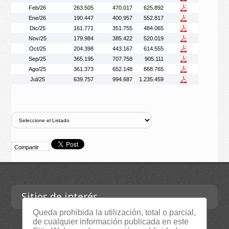
Feb/26
263.505
470.017
625.892
Ene/26
190.447
400.957
552.817
Dic/25
161.771
351.755
484.065
Nov/25
179.984
385.422
520.019
Oct/25
204.398
443.167
614.555
Sep/25
365.195
707.758
905.111
Ago/25
361.373
652.148
868.765
Jul/25
639.757
994.687
1.235.459
Compartir
Sitios de interés
Queda prohibida la utilización, total o parcial,
de cualquier información publicada en este