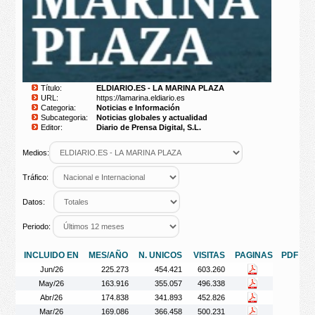
Título:
ELDIARIO.ES - LA MARINA PLAZA
URL:
https://lamarina.eldiario.es
Categoria:
Noticias e Información
Subcategoria:
Noticias globales y actualidad
Editor:
Diario de Prensa Digital, S.L.
Medios:
Tráfico:
Datos:
Periodo:
INCLUIDO EN
MES/AÑO
N. UNICOS
VISITAS
PAGINAS
PDF
Jun/26
225.273
454.421
603.260
May/26
163.916
355.057
496.338
Abr/26
174.838
341.893
452.826
Mar/26
169.086
366.458
500.231