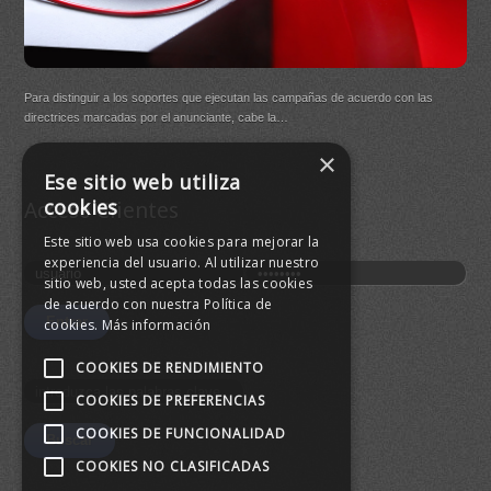
DB Q
Para distinguir a los soportes que ejecutan las campañas de acuerdo con las
(New
directrices marcadas por el anunciante, cabe la…
×
Buen
Ese sitio web utiliza
agre
cookies
Acceso Clientes
Este sitio web usa cookies para mejorar la
experiencia del usuario. Al utilizar nuestro
sitio web, usted acepta todas las cookies
de acuerdo con nuestra Política de
cookies.
Más información
COOKIES DE RENDIMIENTO
COOKIES DE PREFERENCIAS
COOKIES DE FUNCIONALIDAD
COOKIES NO CLASIFICADAS