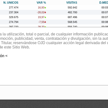
N. UNICOS
VAR %
VISITAS
D.ME
277.474
16,93
592.642
00:03
237.304
-28,02
482.700
00:07
329.675
19,97
687.496
00:07
274.794
-7,55
568.545
00:08
297.220
29,33
556.740
00:08
229.810
-1,25
483.247
00:08
la utilización, total o parcial, de cualquier información publica
232.717
25,84
483.203
00:09
oción, publicidad, venta, contratación y divulgación, sin la aut
184.937
-18,77
421.539
00:09
el Titular, reservándose OJD cualquier acción legal derivada del
227.678
-19,10
500.753
00:08
de este Sitio Web.
281.435
23,80
568.264
00:07
ión <
227.335
26,06
499.968
00:09
180.342
-9,79
421.264
00:10