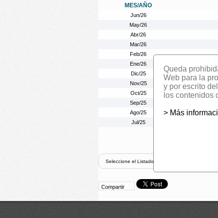
MES/AÑO
Jun/26
May/26
Abr/26
Mar/26
Feb/26
Ene/26
Queda prohibida 
Dic/25
Web para la prom
Nov/25
y por escrito d
Oct/25
los contenidos 
Sep/25
> Más informac
Ago/25
Jul/25
Compartir