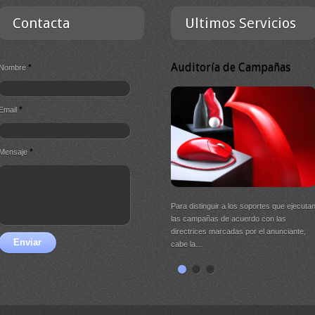
Contacta
Ultimos Servicios
Auditoría de Campañas
*
Nombre
*
Email
*
Mensaje
Para distinguir a los soportes que ejecuta
las campañas de acuerdo con las
directrices marcadas por el anunciante,
Enviar
cabe la…