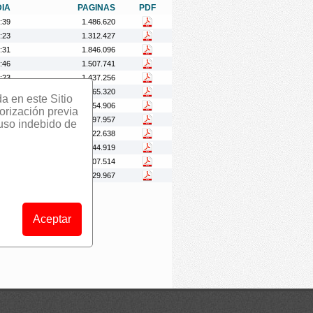
DIA
PAGINAS
PDF
:39
1.486.620
:23
1.312.427
:31
1.846.096
:46
1.507.741
:23
1.437.256
:41
1.265.320
da en este Sitio
:02
1.254.906
orización previa
:13
1.097.957
 uso indebido de
:29
1.222.638
:27
1.344.919
:28
1.307.514
:29
1.129.967
Aceptar