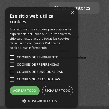
Sitios de interés
×
Ese sitio web utiliza
cookies
Contacta
Este sitio web usa cookies para mejorar la
Empresa
experiencia del usuario. Al utilizar nuestro
Lista Certificados
sitio web, usted acepta todas las cookies
de acuerdo con nuestra Política de
RSS
cookies.
Más información
Servicios
COOKIES DE RENDIMIENTO
Suscripción Newsletter
COOKIES DE PREFERENCIAS
COOKIES DE FUNCIONALIDAD
COOKIES NO CLASIFICADAS
ACEPTAR TODO
RECHAZAR TODO
MOSTRAR DETALLES