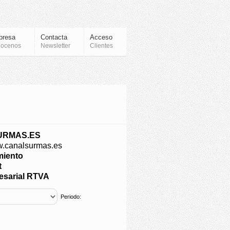
presa
Contacta
Acceso
ocenos
Newsletter
Clientes
URMAS.ES
w.canalsurmas.es
miento
t
esarial RTVA
Periodo: