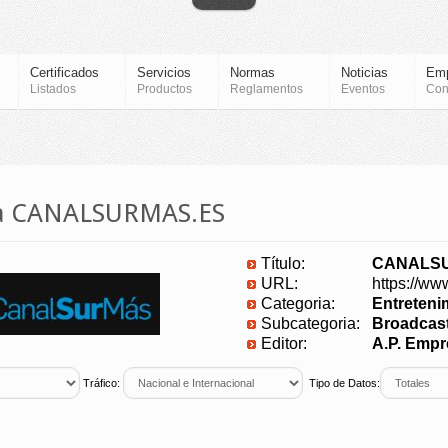
Certificados
Servicios
Normas
Noticias
Em
Listados
Productos
Reglamentos
Eventos
Con
ia CANALSURMAS.ES
Título:
CANALS
URL:
https://ww
Categoria:
Entreteni
Subcategoria:
Broadcas
Editor:
A.P. Empr
Tráfico:
Tipo de Datos: