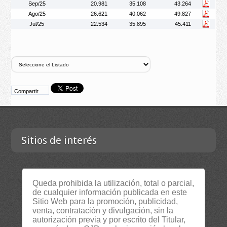
Sep/25
20.981
35.108
43.264
Ago/25
26.621
40.062
49.827
Jul/25
22.534
35.895
45.411
Compartir
Sitios de interés
Contacta
Queda prohibida la utilización, total o parcial,
Empresa
de cualquier información publicada en este
Sitio Web para la promoción, publicidad,
Lista Certificados
venta, contratación y divulgación, sin la
RSS
autorización previa y por escrito del Titular,