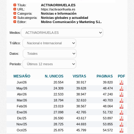
Título:
ACTIVAORIHUELA.ES
URL:
https://activaorihuela.es
Categoria:
Noticias e Información
Subcategoria:
Noticias globales y actualidad
Editor:
Molino Comunicación y Marketing S.L.
Medios:
Tráfico:
Datos:
Periodo:
MES/AÑO
N. UNICOS
VISITAS
PAGINAS
PDF
Jun/26
20.554
30.917
39.820
May/26
24.309
39.628
48.474
Abr/26
22.533
38.947
47.240
Mar/26
18.794
32.610
40.703
Feb/26
23.019
38.567
48.064
Ene/26
27.098
42.765
51.732
Dic/25
26.590
43.617
53.897
Nov/25
28.725
44.693
53.855
Oct/25
25.875
45.799
54.572