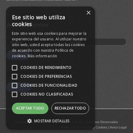
×
Buen
Ese sitio web utiliza
agre
cookies
Acceso Clientes
Este sitio web usa cookies para mejorar la
experiencia del usuario. Al utilizar nuestro
sitio web, usted acepta todas las cookies
de acuerdo con nuestra Política de
cookies.
Más información
COOKIES DE RENDIMIENTO
COOKIES DE PREFERENCIAS
COOKIES DE FUNCIONALIDAD
COOKIES NO CLASIFICADAS
ACEPTAR TODO
RECHAZAR TODO
MOSTRAR DETALLES
Informacion y Control de Publicaciones © 2026 - Derechos Reservados
Política de Privacidad
y
Cookies
|
Aviso Legal