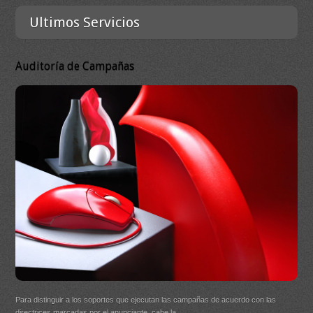
Ultimos Servicios
Auditoría de Campañas
DB 
Ma
On
DB Q
Para distinguir a los soportes que ejecutan las campañas de acuerdo con las
(New
directrices marcadas por el anunciante, cabe la…