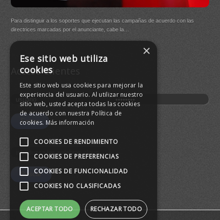
DB Q
Para distinguir a los soportes que ejecutan las campañas de acuerdo con las
(New
directrices marcadas por el anunciante, cabe la…
×
Buen
Ese sitio web utiliza
agre
cookies
Acceso Clientes
Este sitio web usa cookies para mejorar la
experiencia del usuario. Al utilizar nuestro
sitio web, usted acepta todas las cookies
de acuerdo con nuestra Política de
cookies.
Más información
COOKIES DE RENDIMIENTO
COOKIES DE PREFERENCIAS
COOKIES DE FUNCIONALIDAD
COOKIES NO CLASIFICADAS
ACEPTAR TODO
RECHAZAR TODO