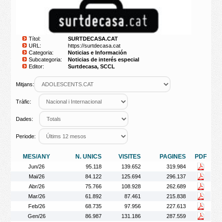
Títol:
SURTDECASA.CAT
URL:
https://surtdecasa.cat
Categoria:
Noticias e Información
Subcategoria:
Noticias de interés especial
Editor:
Surtdecasa, SCCL
Mitjans:
Tràfic:
Dades:
Periode:
MES/ANY
N. UNICS
VISITES
PAGINES
PDF
Jun/26
95.118
139.652
319.984
Mai/26
84.122
125.694
296.137
Abr/26
75.766
108.928
262.689
Mar/26
61.892
87.461
215.838
Feb/26
68.735
97.956
227.613
Gen/26
86.987
131.186
287.559