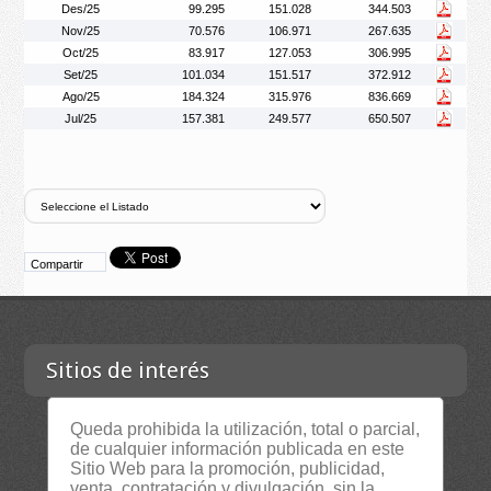
Des/25
99.295
151.028
344.503
Nov/25
70.576
106.971
267.635
Oct/25
83.917
127.053
306.995
Set/25
101.034
151.517
372.912
Ago/25
184.324
315.976
836.669
Jul/25
157.381
249.577
650.507
Compartir
Sitios de interés
Queda prohibida la utilización, total o parcial,
Contacta
de cualquier información publicada en este
Sitio Web para la promoción, publicidad,
Empresa
venta, contratación y divulgación, sin la