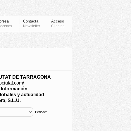
presa
Contacta
Acceso
ocenos
Newsletter
Clientes
IUTAT DE TARRAGONA
iociutat.com/
e Información
lobales y actualidad
ra, S.L.U.
Periode: