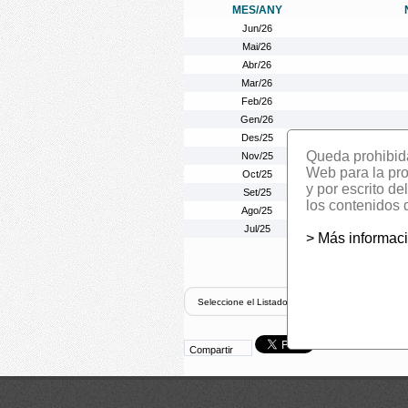
MES/ANY
Jun/26
Mai/26
Abr/26
Mar/26
Feb/26
Gen/26
Des/25
Queda prohibida 
Nov/25
Web para la prom
Oct/25
y por escrito d
Set/25
los contenidos 
Ago/25
Jul/25
> Más informac
Compartir