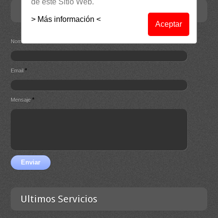
de este Sitio Web.
Contacta
> Más información <
Aceptar
*
Nombre
*
Email
*
Mensaje
Enviar
Ultimos Servicios