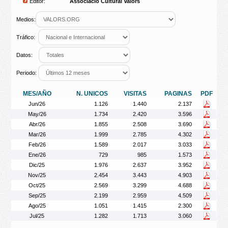
Editor:
Associació Cultural Valors
Medios:
Tráfico:
Datos:
Periodo:
MES/AÑO
N. UNICOS
VISITAS
PAGINAS
PDF
Jun/26
1.126
1.440
2.137
May/26
1.734
2.420
3.596
Abr/26
1.855
2.508
3.690
Mar/26
1.999
2.785
4.302
Feb/26
1.589
2.017
3.033
Ene/26
729
985
1.573
Dic/25
1.976
2.637
3.952
Nov/25
2.454
3.443
4.903
Oct/25
2.569
3.299
4.688
Sep/25
2.199
2.959
4.509
Ago/25
1.051
1.415
2.300
Jul/25
1.282
1.713
3.060