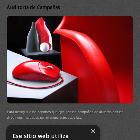
Auditoría de Campañas
DB 
Ma
On
DB Q
Para distinguir a los soportes que ejecutan las campañas de acuerdo con las
(New
directrices marcadas por el anunciante, cabe la…
×
Buen
Ese sitio web utiliza
agre