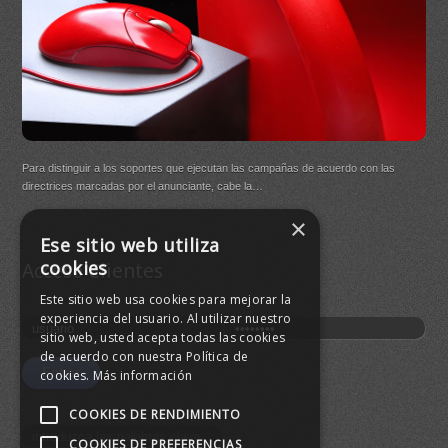
DB Q
Para distinguir a los soportes que ejecutan las campañas de acuerdo con las
(New
directrices marcadas por el anunciante, cabe la…
×
Buen
Ese sitio web utiliza
agre
cookies
Acceso Clientes
Este sitio web usa cookies para mejorar la
experiencia del usuario. Al utilizar nuestro
sitio web, usted acepta todas las cookies
de acuerdo con nuestra Política de
cookies.
Más información
COOKIES DE RENDIMIENTO
COOKIES DE PREFERENCIAS