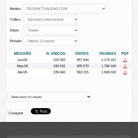
Medios:
Tráfico:
Datos:
Periodo:
MES/AÑO
N. UNICOS
VISITAS
PAGINAS
PDF
Jun/26
219.393
957.644
2.174.167
May/26
190.532
905.579
1.786.400
Abr/26
239.460
993.315
1.849.020
Compartir