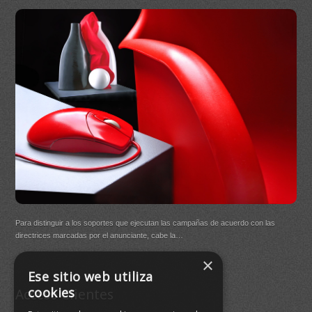
On
DB Q
Para distinguir a los soportes que ejecutan las campañas de acuerdo con las
(New
directrices marcadas por el anunciante, cabe la…
×
Buen
Ese sitio web utiliza
agre
cookies
Acceso Clientes