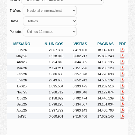
Medios:
Tráfico:
Datos:
Periodo:
MES/AÑO
N. UNICOS
VISITAS
PAGINAS
PDF
Jun/26
2.067.397
7.419.160
18.142.639
May/26
1.938.016
6.602.217
15.862.240
Abr/26
1.754.816
6.044.905
14.198.135
Mar/26
2.124.211
7.151.226
16.265.129
Feb/26
1.686.600
6.257.078
14.778.638
Ene/26
2.049.655
6.652.242
14.509.132
Dic/25
1.895.584
6.293.475
13.262.516
Nov/25
1.968.712
6.189.846
13.172.674
Oct/25
2.158.822
6.792.474
14.446.139
Sep/25
1.798.293
6.134.007
13.151.034
Ago/25
1.997.729
6.963.143
14.405.708
Jul/25
3.060.981
9.316.486
17.662.140