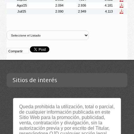
Ago/25
2.094
2.936
4.181
Jul/25
2.090
2.949
4.113
Compartir
Sitios de interés
Contacta
Queda prohibida la utilización, total o parcial,
Empresa
de cualquier información publicada en este
Lista Certificados
Sitio Web para la promoción, publicidad,
venta, contratación y divulgación, sin la
RSS
autorización previa y por escrito del Titular,
Servicios
reservándose OJD cualquier acción legal