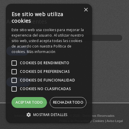
×
Buen
Ese sitio web utiliza
agre
cookies
Acceso Clientes
Este sitio web usa cookies para mejorar la
experiencia del usuario. Al utilizar nuestro
sitio web, usted acepta todas las cookies
de acuerdo con nuestra Política de
cookies.
Más información
COOKIES DE RENDIMIENTO
COOKIES DE PREFERENCIAS
COOKIES DE FUNCIONALIDAD
COOKIES NO CLASIFICADAS
ACEPTAR TODO
RECHAZAR TODO
MOSTRAR DETALLES
Informacion y Control de Publicaciones © 2026 - Derechos Reservados
Política de Privacidad
y
Cookies
|
Aviso Legal