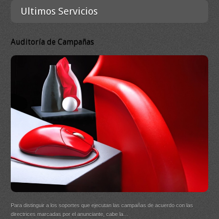
Ultimos Servicios
Auditoría de Campañas
DB 
Ma
On
DB Q
Para distinguir a los soportes que ejecutan las campañas de acuerdo con las
(New
directrices marcadas por el anunciante, cabe la…