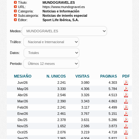
Título:
MUNDOGRAVEL.ES
URL:
https://www.mundogravel.es
Categoria:
Noticias e Información
Subcategoria:
Noticias de interés especial
Editor:
Sport Life Ibérica, S.A.
Medios:
Tráfico:
Datos:
Periodo:
MES/AÑO
N. UNICOS
VISITAS
PAGINAS
PDF
Jun/26
2.241
3.080
4.303
May/26
3.330
4.306
5.784
Abr/26
2.546
3.326
4.513
Mar/26
2.390
3.343
4.863
Feb/26
2.241
3.117
4.499
Ene/26
2.461
3.767
5.151
Dic/25
2.378
3.631
5.286
Nov/25
1.652
2.586
3.873
Oct/25
2.076
3.219
4.718
Sep/25
2.965
4.004
5.822