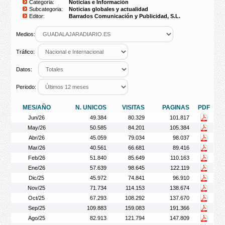
Categoria:
Noticias e Información
Subcategoria:
Noticias globales y actualidad
Editor:
Barrados Comunicación y Publicidad, S.L.
Medios:
Tráfico:
Datos:
Periodo:
MES/AÑO
N. UNICOS
VISITAS
PAGINAS
PDF
Jun/26
49.384
80.329
101.817
May/26
50.585
84.201
105.384
Abr/26
45.059
79.034
98.037
Mar/26
40.561
66.681
89.416
Feb/26
51.840
85.649
110.163
Ene/26
57.639
98.645
122.119
Dic/25
45.972
74.841
96.910
Nov/25
71.734
114.153
138.674
Oct/25
67.293
108.292
137.670
Sep/25
109.883
159.083
191.366
Ago/25
82.913
121.794
147.809