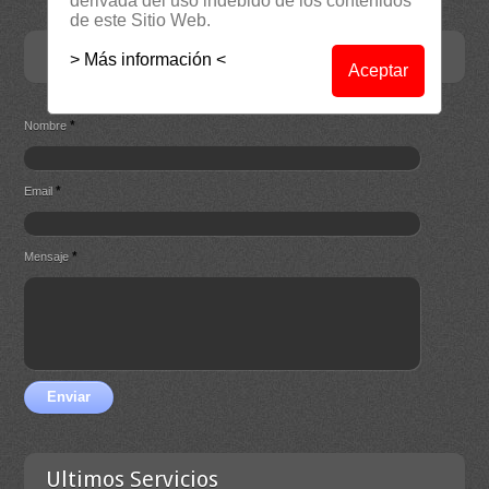
derivada del uso indebido de los contenidos
de este Sitio Web.
Contacta
> Más información <
Aceptar
*
Nombre
*
Email
*
Mensaje
Enviar
Ultimos Servicios