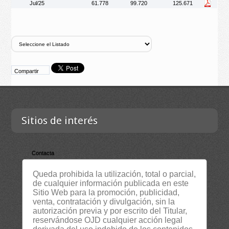
Jul/25
61.778
99.720
125.671
Compartir
Sitios de interés
Contacta
Empresa
Queda prohibida la utilización, total o parcial,
Lista Certificados
de cualquier información publicada en este
Sitio Web para la promoción, publicidad,
RSS
venta, contratación y divulgación, sin la
autorización previa y por escrito del Titular,
Servicios
reservándose OJD cualquier acción legal
Suscripción Newsletter