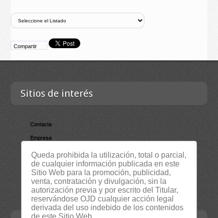
Compartir
Sitios de interés
Contacta
Empresa
Lista Certificados
Queda prohibida la utilización, total o parcial,
de cualquier información publicada en este
RSS
Sitio Web para la promoción, publicidad,
Servicios
venta, contratación y divulgación, sin la
autorización previa y por escrito del Titular,
Suscripción Newsletter
reservándose OJD cualquier acción legal
derivada del uso indebido de los contenidos
de este Sitio Web.