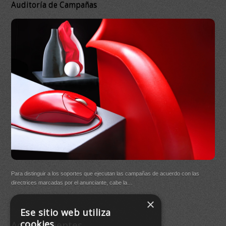
Auditoría de Campañas
DB 
Ma
On
DB Q
Para distinguir a los soportes que ejecutan las campañas de acuerdo con las
(New
directrices marcadas por el anunciante, cabe la…
×
Buen
Ese sitio web utiliza
agre
cookies
Acceso Clientes