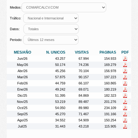
Medios:
Tráfico:
Datos:
Periodo:
MES/AÑO
N. UNICOS
VISITAS
PAGINAS
PDF
Jun/26
43.257
67.994
154.933
May/26
50.174
74.236
169.279
Abr/26
45.256
70.104
156.978
Mar/26
57.875
90.157
197.223
Feb/26
44.759
66.107
160.865
Ene/26
49.242
69.071
180.219
Dic/25
51.395
84.869
182.323
Nov/25
53.219
89.487
201.276
Oct/25
54.050
89.980
234.109
Sep/25
45.270
71.467
191.166
Ago/25
34.552
54.909
150.254
Jul/25
31.443
43.218
115.905