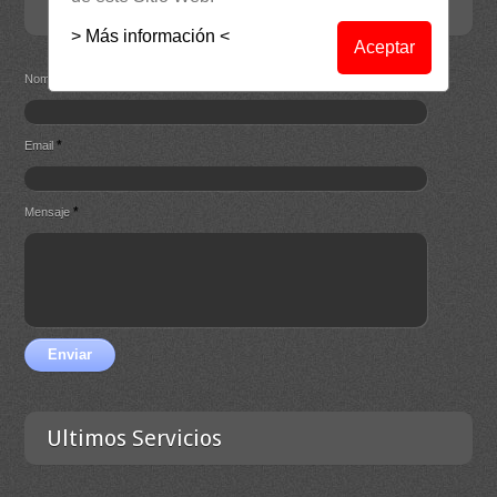
Contacta
> Más información <
Aceptar
*
Nombre
*
Email
*
Mensaje
Enviar
Ultimos Servicios