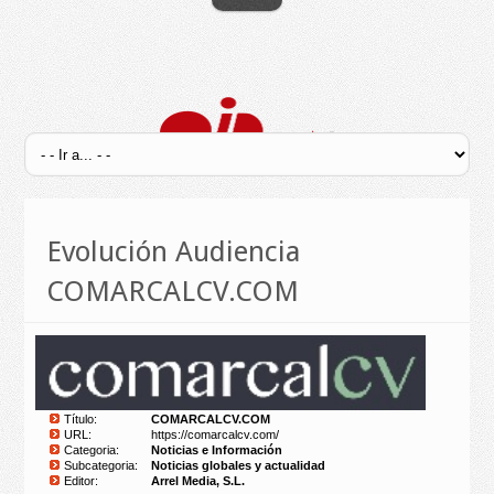
Evolución Audiencia
COMARCALCV.COM
Título:
COMARCALCV.COM
URL:
https://comarcalcv.com/
Categoria:
Noticias e Información
Subcategoria:
Noticias globales y actualidad
Editor:
Arrel Media, S.L.