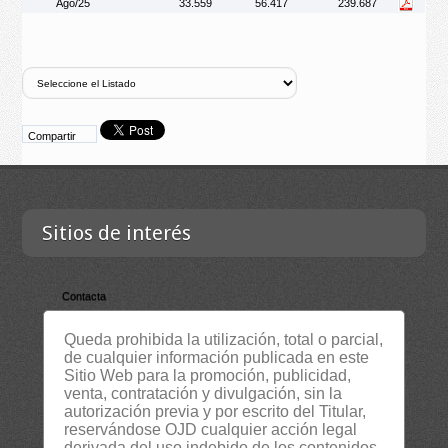
Ago/25
33.559
56.417
239.687
Compartir
Sitios de interés
Contacta
Empresa
Queda prohibida la utilización, total o parcial,
Lista Certificados
de cualquier información publicada en este
Sitio Web para la promoción, publicidad,
RSS
venta, contratación y divulgación, sin la
Servicios
autorización previa y por escrito del Titular,
reservándose OJD cualquier acción legal
Suscripción Newsletter
derivada del uso indebido de los contenidos