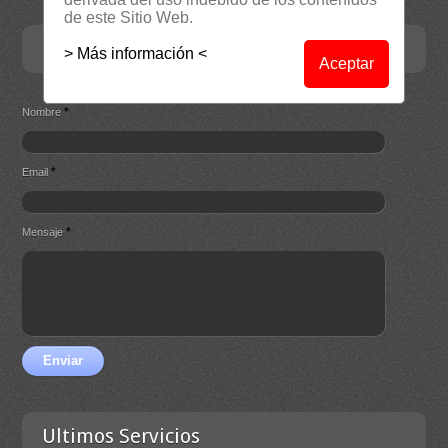
de este Sitio Web.
Contacta
> Más información <
Aceptar
*
Nombre
*
Email
*
Mensaje
Enviar
Ultimos Servicios