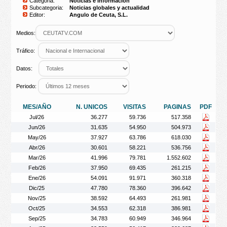
Categoria:
Noticias e Información
Subcategoria:
Noticias globales y actualidad
Editor:
Angulo de Ceuta, S.L.
Medios:
Tráfico:
Datos:
Periodo:
MES/AÑO
N. UNICOS
VISITAS
PAGINAS
PDF
Jul/26
36.277
59.736
517.358
Jun/26
31.635
54.950
504.973
May/26
37.927
63.786
618.030
Abr/26
30.601
58.221
536.756
Mar/26
41.996
79.781
1.552.602
Feb/26
37.950
69.435
261.215
Ene/26
54.091
91.971
360.318
Dic/25
47.780
78.360
396.642
Nov/25
38.592
64.493
261.981
Oct/25
34.553
62.318
386.981
Sep/25
34.783
60.949
346.964