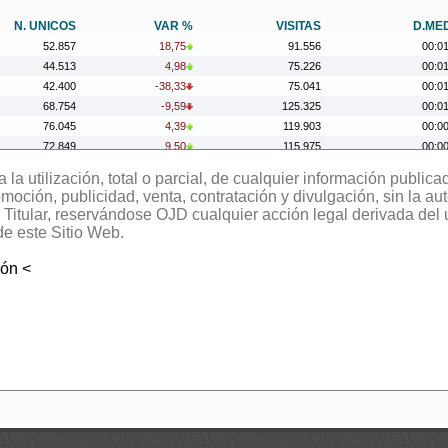
N. UNICOS
VAR %
VISITAS
D.ME
52.857
18,75
91.556
00:0
44.513
4,98
75.226
00:0
42.400
-38,33
75.041
00:0
68.754
-9,59
125.325
00:0
76.045
4,39
119.903
00:0
72.849
9,50
115.975
00:0
66.531
101,49
124.915
00:0
la utilización, total o parcial, de cualquier información publica
33.020
-48,39
62.864
00:0
oción, publicidad, venta, contratación y divulgación, sin la aut
63.984
53,28
121.866
00:0
el Titular, reservándose OJD cualquier acción legal derivada del
41.743
-29,62
75.673
00:0
de este Sitio Web.
59.308
16,88
119.524
00:0
ión <
50.741
-44,38
89.513
00:0