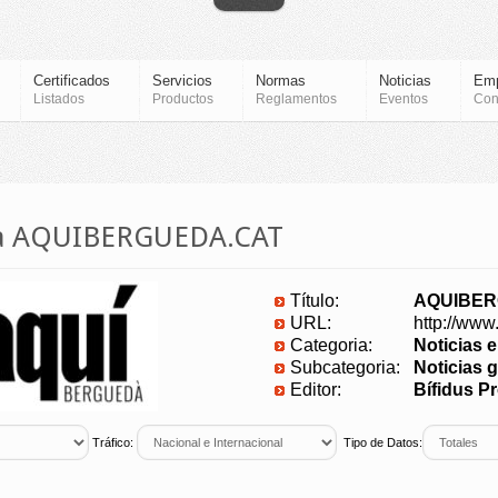
Certificados
Servicios
Normas
Noticias
Em
Listados
Productos
Reglamentos
Eventos
Con
cia AQUIBERGUEDA.CAT
Título:
AQUIBER
URL:
http://www
Categoria:
Noticias 
Subcategoria:
Noticias g
Editor:
Bífidus P
Tráfico:
Tipo de Datos: