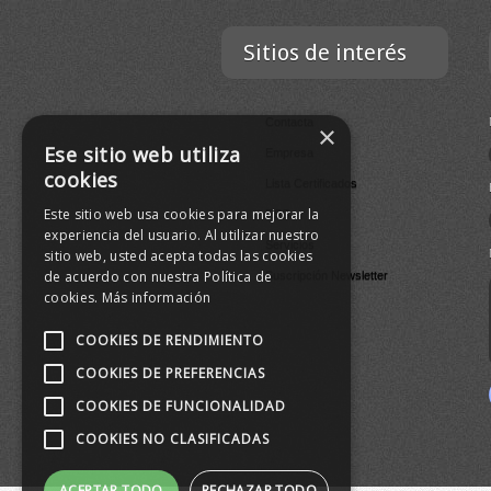
Sitios de interés
Contacta
×
Ese sitio web utiliza
Empresa
cookies
Lista Certificados
Este sitio web usa cookies para mejorar la
RSS
experiencia del usuario. Al utilizar nuestro
Servicios
sitio web, usted acepta todas las cookies
de acuerdo con nuestra Política de
Suscripción Newsletter
cookies.
Más información
COOKIES DE RENDIMIENTO
COOKIES DE PREFERENCIAS
COOKIES DE FUNCIONALIDAD
COOKIES NO CLASIFICADAS
ACEPTAR TODO
RECHAZAR TODO