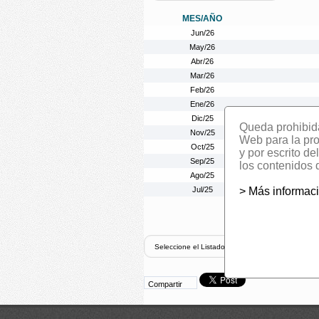
MES/AÑO
Jun/26
May/26
Abr/26
Mar/26
Feb/26
Ene/26
Dic/25
Queda prohibida 
Nov/25
Web para la prom
Oct/25
y por escrito d
Sep/25
los contenidos 
Ago/25
Jul/25
> Más informac
Compartir