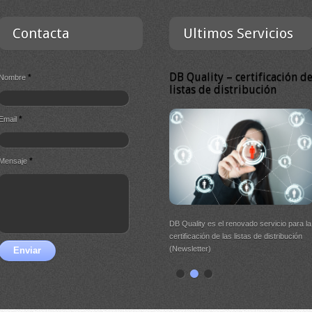
Contacta
Ultimos Servicios
DB Quality – certificación d
*
Nombre
listas de distribución
*
Email
*
Mensaje
DB Quality es el renovado servicio para la
certificación de las listas de distribución
(Newsletter)
Enviar