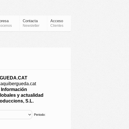
presa
Contacta
Acceso
ocenos
Newsletter
Clientes
GUEDA.CAT
.aquibergueda.cat
e Información
lobales y actualidad
roduccions, S.L.
Periodo: