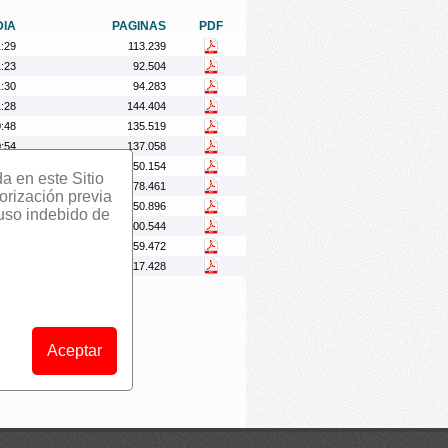
DIA
PAGINAS
PDF
1:29
113.239
1:23
92.504
1:30
94.283
1:28
144.404
0:48
135.519
0:54
137.058
1:11
150.154
da en este Sitio
1:28
78.461
orización previa
1:22
150.896
 uso indebido de
1:37
100.544
1:23
159.472
1:28
117.428
Aceptar