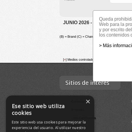
Queda prohibida 
JUNIO 2026 - TOTALES - TR
Web para la prom
y por escrito d
los contenidos 
(B) = Brand (C) = Channel
TITULO
> Más informac
[
+
] Medios controlados con canales auditados.
Sitios de interés
×
Contacta
Ese sitio web utiliza
Empresa
cookies
Lista Certificados
Este sitio web usa cookies para mejorar la
RSS
experiencia del usuario. Al utilizar nuestro