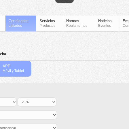
Certificados
Servicios
Normas
Noticias
Em
Listados
Productos
Reglamentos
Eventos
Con
ncha
APP
Móvil y Tablet