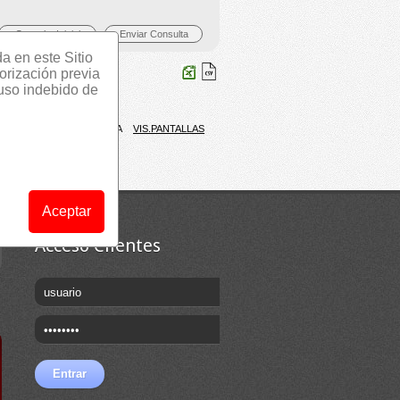
da en este Sitio
orización previa
 uso indebido de
VAR.%
VISITAS
D.MEDIA
VIS.PANTALLAS
Aceptar
Acceso Clientes
DB Quality – certificación de
Market Monitoring –
listas de distribución
Observatorio de la
Publicidad Online