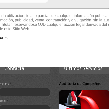
la utilización, total o parcial, de cualquier información publica
ÁFICO NACIONAL E INTERNACIONAL
oción, publicidad, venta, contratación y divulgación, sin la aut
el Titular, reservándose OJD cualquier acción legal derivada del
de este Sitio Web.
CLASIFICACION
SUB-CLASIFICACION
N.UNICOS(avg)
N.UNICOS
ión <
Contacta
Ultimos Servicios
Auditoría de Campañas
*
Nombre
*
Email