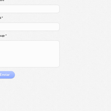
*
bre
*
il
*
saje
Enviar