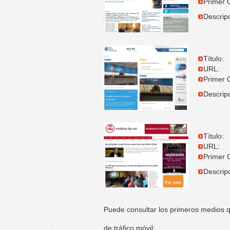
Primer C
Descripc
Título:
URL:
Primer C
Descripc
Título:
URL:
Primer C
Descripc
Puede consultar los primeros medios qu
de tráfico móvil: