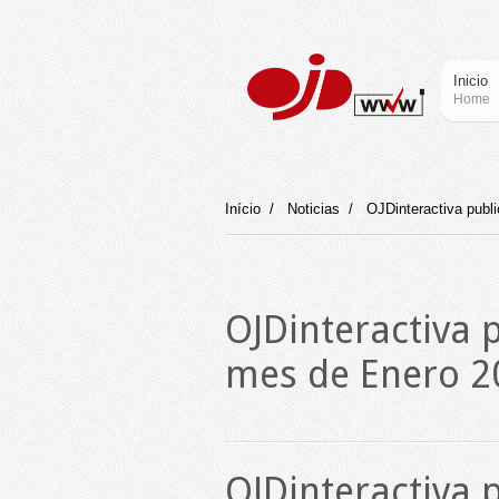
Inicio
Home
Início
/
Noticias
/
OJDinteractiva publ
OJDinteractiva p
mes de Enero 2
OJDinteractiva p