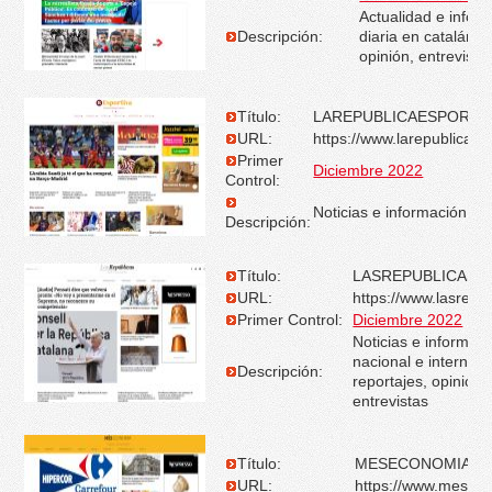
Actualidad e infor
Descripción:
diaria en catalán de
opinión, entrevista
Título:
LAREPUBLICAESPORTIV
URL:
https://www.larepublicaes
Primer
Diciembre 2022
Control:
Noticias e información de
Descripción:
Título:
LASREPUBLICAS.
URL:
https://www.lasrepu
Primer Control:
Diciembre 2022
Noticias e informac
nacional e internaci
Descripción:
reportajes, opinión,
entrevistas
Título:
MESECONOMIA.C
URL:
https://www.mesec