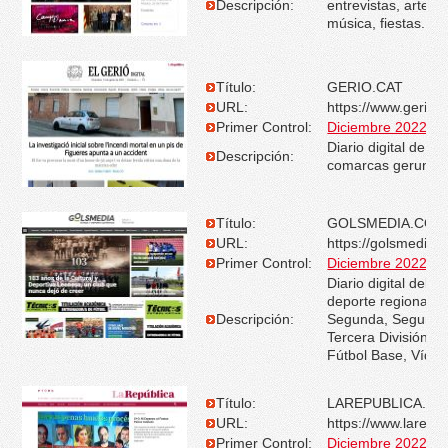
Descripción:
entrevistas, artes 
música, fiestas.
Título:
GERIO.CAT
URL:
https://www.gerio.c
Primer Control:
Diciembre 2022
Diario digital de las
Descripción:
comarcas gerunde
Título:
GOLSMEDIA.COM
URL:
https://golsmedia.
Primer Control:
Diciembre 2022
Diario digital del fú
deporte regional. 
Descripción:
Segunda, Segunda
Tercera División, P
Fútbol Base, Vídeo
Título:
LAREPUBLICA.CA
URL:
https://www.larepub
Primer Control:
Diciembre 2022