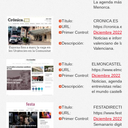
La agenda más co
Menorca.
Título:
CRONICA.ES
URL:
https://cronica.es
Primer Control:
Diciembre 2022
Noticias e informa
Descripción:
valenciano de la C
Valenciana.
Título:
ELMONCASTELLER
URL:
https://www.elmonca
Primer Control:
Diciembre 2022
Noticias, agenda, c
Descripción:
entrevistas relacio
el mundo casteller.
Título:
FESTADIRECTE.C
URL:
https://www.festadi
Primer Control:
Diciembre 2022
Semanario digital 