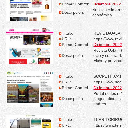
Primer Control:
Diciembre 2022
Noticias e informac
Descripción:
económica
Título:
REVISTAUALA.C
URL:
https://www.revist
Primer Control:
Diciembre 2022
Revista Üalà – Rev
Descripción:
ocio y cultura de Al
Elche y provincia
Título:
SOCPETIT.CAT
URL:
https://www.socpeti
Primer Control:
Diciembre 2022
Portal de los niños
Descripción:
juegos, dibujos, fo
padres.
Título:
TERRITORIRURAL
URL:
https://www.territor