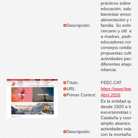
prácticos sobre
educación, salud,
bienestar emociona
alimentación y oci
Descripción:
familia. Su enfoqu
cercano y útil: ac
a madres, padres 
educadores con
consejos cotidiano
propuestas cultura
actividades para
diferentes etapas d
infancia.
Título:
FEEC.CAT
URL:
https://www.feec.ca
Primer Control:
Abril 2026
Es la entidad que 
desde 1920 a los c
excursionistas de
Cataluña y coordin
amplio abanico de
actividades relaci
Descripción:
con la montaña, el