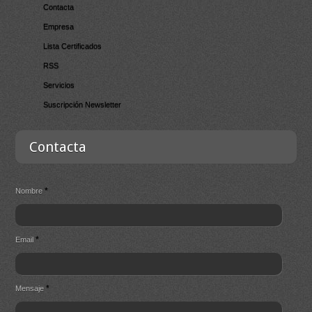
Contacta
Empresa
Lista Certificados
RSS
Servicios
Suscripción Newsletter
Contacta
*
Nombre
*
Email
*
Mensaje