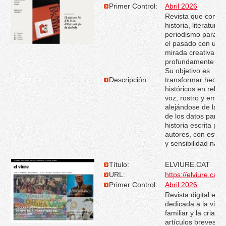
Primer Control:
Abril 2026
Revista que combi
historia, literatura 
periodismo para na
el pasado con una
mirada creativa y
profundamente hu
Su objetivo es
Descripción:
transformar hecho
históricos en relat
voz, rostro y emoc
alejándose de la fr
de los datos para 
historia escrita por
autores, con estilo
y sensibilidad narra
Título:
ELVIURE.CAT
URL:
https://elviure.cat
Primer Control:
Abril 2026
Revista digital en 
dedicada a la vida
familiar y la crianz
artículos breves y