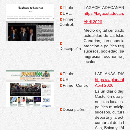
Título:
LAGACETADECANARIA
URL:
https://lagacetadecanari
Primer
Abril 2026
Control:
Medio digital centrado en
actualidad de las Islas
Canarias, con especial
atención a política region
Descripción:
sucesos, sociedad, sanid
migración, economía y cr
locales.
Título:
LAPLANAALDIA.
URL:
https://laplanaaldi
Primer Control:
Abril 2026
Es un diario digital
Castellón que publ
noticias locales so
política municipal,
Descripción:
sucesos, cultura, fi
deporte y la actual
comarcal de la Pla
Alta, Baixa y l’Alca