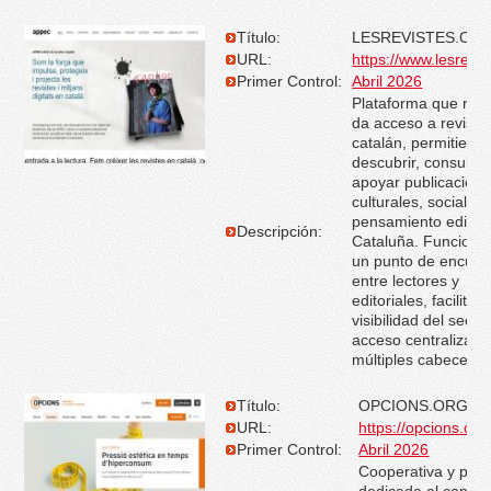
Título:
LESREVISTES.CAT
URL:
https://www.lesrevis
Primer Control:
Abril 2026
Plataforma que reú
da acceso a revista
catalán, permitiend
descubrir, consultar
apoyar publicacion
culturales, sociales
pensamiento editad
Descripción:
Cataluña. Funcion
un punto de encuen
entre lectores y
editoriales, facilitan
visibilidad del sector
acceso centralizado
múltiples cabeceras
Título:
OPCIONS.ORG
URL:
https://opcions.org
Primer Control:
Abril 2026
Cooperativa y plat