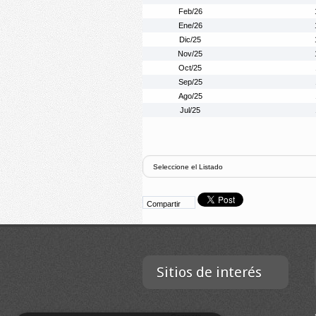
Feb/26
Ene/26
Dic/25
Nov/25
Oct/25
Sep/25
Ago/25
Jul/25
Compartir
Sitios de interés