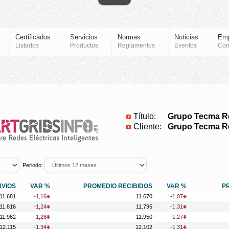
Certificados
Servicios
Normas
Noticias
Em
Listados
Productos
Reglamentos
Eventos
Con
Título:
Grupo Tecma Re
Cliente:
Grupo Tecma Re
Periodo:
NVIOS
VAR %
PROMEDIO RECIBIDOS
VAR %
P
11.681
-1,16
11.670
-1,07
11.816
-1,24
11.795
-1,31
11.962
-1,28
11.950
-1,27
12.115
-1,34
12.102
-1,31