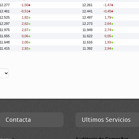
12.277
-1,50
12.261
-1,47
12.461
-0,51
12.441
-0,45
12.525
1,82
12.497
1,79
12.297
2,62
12.273
2,64
11.975
2,67
11.949
2,74
11.655
0,06
11.622
0,05
11.648
2,00
11.616
1,93
11.415
2,92
11.392
2,94
Contacta
Ultimos Servicios