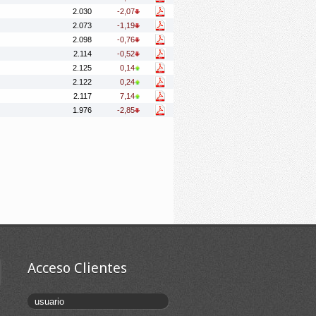
2.030
-2,07
2.073
-1,19
2.098
-0,76
2.114
-0,52
2.125
0,14
2.122
0,24
2.117
7,14
1.976
-2,85
Acceso Clientes