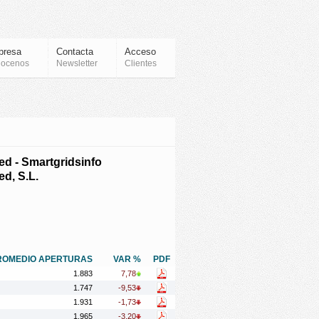
presa
Contacta
Acceso
ocenos
Newsletter
Clientes
d - Smartgridsinfo
d, S.L.
ROMEDIO APERTURAS
VAR %
PDF
1.883
7,78
1.747
-9,53
1.931
-1,73
1.965
-3,20