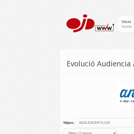
Inicio
Home
Evolució Audienci
Mitjans: