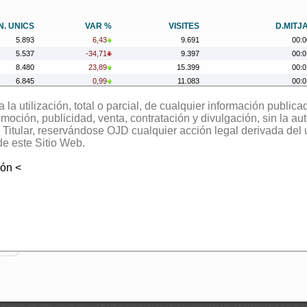
N. UNICS
VAR %
VISITES
D.MITJ
5.893
6,43
9.691
00:0
5.537
-34,71
9.397
00:0
8.480
23,89
15.399
00:0
6.845
0,99
11.083
00:0
6.778
-14,43
10.427
00:0
la utilización, total o parcial, de cualquier información publica
7.921
49,54
11.537
00:0
oción, publicidad, venta, contratación y divulgación, sin la aut
5.297
-3,18
7.404
00:0
el Titular, reservándose OJD cualquier acción legal derivada del
5.471
-6,11
7.583
00:0
de este Sitio Web.
5.827
65,02
7.824
00:0
3.531
-9,21
5.101
00:0
ión <
3.889
-46,84
5.715
00:0
7.316
32,82
10.010
00:0