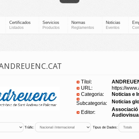
Certificados
Servicios
Normas
Noticias
Em
Listados
Productos
Reglamentos
Eventos
Con
a ANDREUENC.CAT
Títol:
ANDREUEN
URL:
https://www.
Categoria:
Noticias e 
Noticias gl
Subcategoria:
Associació
Editor:
Audiovisua
Tràfic:
Tipus de Dades: