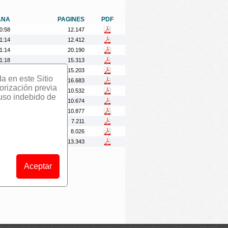
ANA
PAGINES
PDF
0:58
12.147
1:14
12.412
1:14
20.190
1:18
15.313
1:20
15.203
da en este Sitio
1:19
16.683
orización previa
1:24
10.532
 uso indebido de
1:31
10.674
1:16
10.877
1:38
7.211
1:14
8.026
1:13
13.343
Aceptar