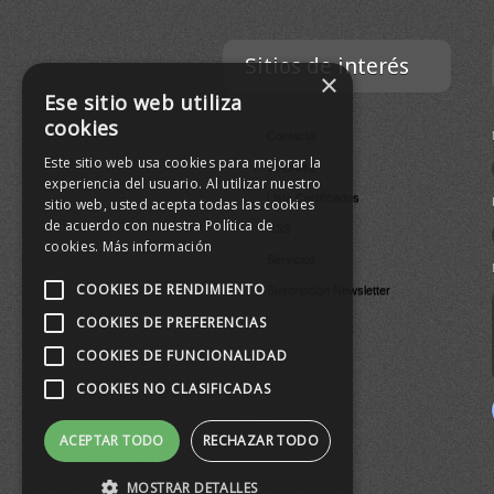
Sitios de interés
×
Ese sitio web utiliza
cookies
Contacta
Este sitio web usa cookies para mejorar la
Empresa
experiencia del usuario. Al utilizar nuestro
Lista Certificados
sitio web, usted acepta todas las cookies
de acuerdo con nuestra Política de
RSS
cookies.
Más información
Servicios
COOKIES DE RENDIMIENTO
Suscripción Newsletter
COOKIES DE PREFERENCIAS
COOKIES DE FUNCIONALIDAD
COOKIES NO CLASIFICADAS
ACEPTAR TODO
RECHAZAR TODO
MOSTRAR DETALLES