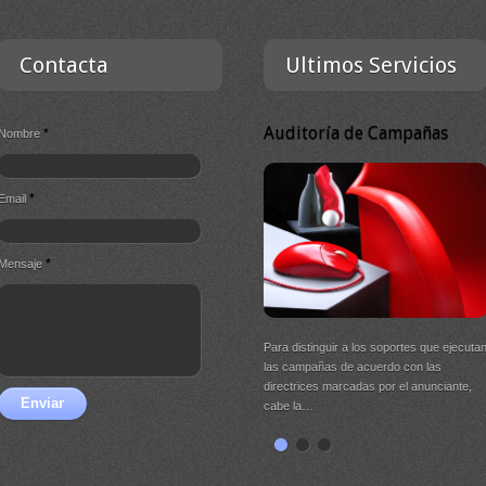
Contacta
Ultimos Servicios
Auditoría de Campañas
*
Nombre
*
Email
*
Mensaje
Para distinguir a los soportes que ejecuta
las campañas de acuerdo con las
directrices marcadas por el anunciante,
Enviar
cabe la…