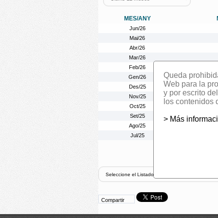
MES/ANY
Jun/26
Mai/26
Abr/26
Mar/26
Feb/26
Queda prohibida 
Gen/26
Web para la prom
Des/25
y por escrito d
Nov/25
los contenidos 
Oct/25
Set/25
> Más informac
Ago/25
Jul/25
Compartir