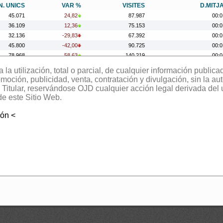
N. UNICS
VAR %
VISITES
D.MITJ
45.071
24,82
87.987
00:0
36.109
12,36
75.153
00:0
32.136
-29,83
67.392
00:0
45.800
-42,00
90.725
00:0
78.968
58,63
140.219
00:0
49.781
-28,42
88.474
00:0
la utilización, total o parcial, de cualquier información publica
69.549
81,99
109.310
00:0
oción, publicidad, venta, contratación y divulgación, sin la aut
38.216
-21,30
69.756
00:0
el Titular, reservándose OJD cualquier acción legal derivada del
48.557
26,69
89.998
00:0
de este Sitio Web.
38.327
-38,92
74.425
00:0
ión <
62.749
-29,46
123.232
00:0
88.958
92,56
184.626
00:0