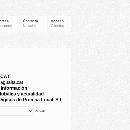
presa
Contacta
Acceso
ocenos
Newsletter
Clientes
.CAT
.aguaita.cat
e Información
lobales y actualidad
igitals de Premsa Local, S.L.
Periode: