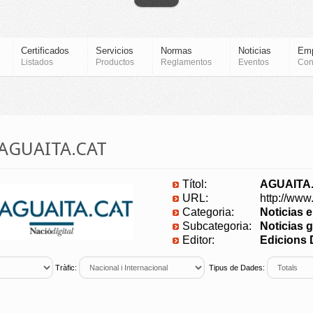
Certificados
Servicios
Normas
Noticias
Em
Listados
Productos
Reglamentos
Eventos
Con
a AGUAITA.CAT
Títol:
AGUAITA
URL:
http://www
Categoria:
Noticias 
Subcategoria:
Noticias g
Editor:
Edicions D
Tràfic:
Tipus de Dades: