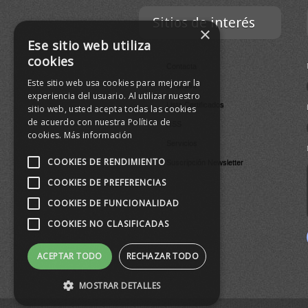
Sitios de interés
×
Ese sitio web utiliza
cookies
Contacta
Este sitio web usa cookies para mejorar la
Empresa
experiencia del usuario. Al utilizar nuestro
Lista Certificados
sitio web, usted acepta todas las cookies
de acuerdo con nuestra Política de
RSS
cookies.
Más información
Servicios
COOKIES DE RENDIMIENTO
Suscripción Newsletter
COOKIES DE PREFERENCIAS
COOKIES DE FUNCIONALIDAD
COOKIES NO CLASIFICADAS
ACEPTAR TODO
RECHAZAR TODO
MOSTRAR DETALLES