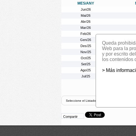
MES/ANY
Jun/26
Mai/26
Abr/26
Mar/26
Feb/26
Gen/26
Queda prohibida 
Des/25
Web para la prom
Nov/25
y por escrito d
Oct/25
los contenidos 
Set/25
> Más informac
Ago/25
Jul/25
Compartir