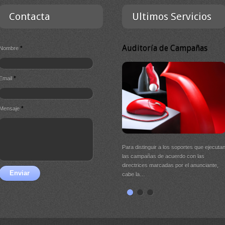
Contacta
Ultimos Servicios
Auditoría de Campañas
*
Nombre
*
Email
*
Mensaje
Para distinguir a los soportes que ejecuta
las campañas de acuerdo con las
directrices marcadas por el anunciante,
Enviar
cabe la…