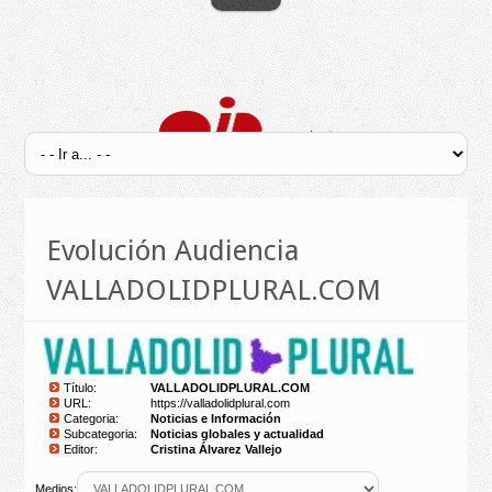
Evolución Audiencia
VALLADOLIDPLURAL.COM
Título:
VALLADOLIDPLURAL.COM
URL:
https://valladolidplural.com
Categoria:
Noticias e Información
Subcategoria:
Noticias globales y actualidad
Editor:
Cristina Álvarez Vallejo
Medios: