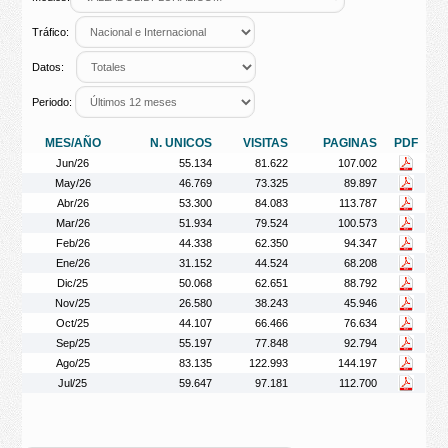
Tráfico:
Datos:
Periodo:
MES/AÑO
N. UNICOS
VISITAS
PAGINAS
PDF
Jun/26
55.134
81.622
107.002
May/26
46.769
73.325
89.897
Abr/26
53.300
84.083
113.787
Mar/26
51.934
79.524
100.573
Feb/26
44.338
62.350
94.347
Ene/26
31.152
44.524
68.208
Dic/25
50.068
62.651
88.792
Nov/25
26.580
38.243
45.946
Oct/25
44.107
66.466
76.634
Sep/25
55.197
77.848
92.794
Ago/25
83.135
122.993
144.197
Jul/25
59.647
97.181
112.700