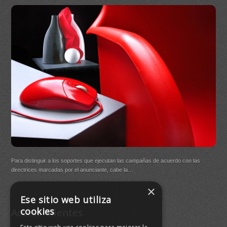
On
DB Q
Para distinguir a los soportes que ejecutan las campañas de acuerdo con las
(New
directrices marcadas por el anunciante, cabe la…
×
Buen
Ese sitio web utiliza
agre
cookies
Acceso Clientes