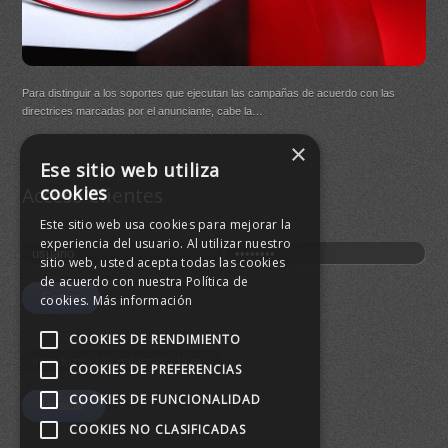
DB Q
Para distinguir a los soportes que ejecutan las campañas de acuerdo con las
(New
directrices marcadas por el anunciante, cabe la…
×
Buen
Ese sitio web utiliza
agre
cookies
Acceso Clientes
Este sitio web usa cookies para mejorar la
experiencia del usuario. Al utilizar nuestro
sitio web, usted acepta todas las cookies
de acuerdo con nuestra Política de
cookies.
Más información
COOKIES DE RENDIMIENTO
COOKIES DE PREFERENCIAS
COOKIES DE FUNCIONALIDAD
COOKIES NO CLASIFICADAS