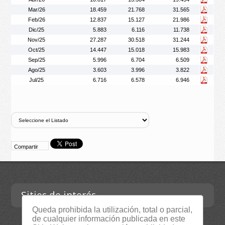
Mar/26
18.459
21.768
31.565
Feb/26
12.837
15.127
21.986
Dic/25
5.883
6.116
11.738
Nov/25
27.287
30.518
31.244
Oct/25
14.447
15.018
15.983
Sep/25
5.996
6.704
6.509
Ago/25
3.603
3.996
3.822
Jul/25
6.716
6.578
6.946
Compartir
Sitios de interés
Queda prohibida la utilización, total o parcial,
de cualquier información publicada en este