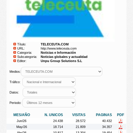
Título:
TELECEUTA.COM
URL:
http://www.teleceuta.com
Categoria:
Noticias e Información
Subcategoria:
Noticias globales y actualidad
Editor:
Unpu Group Solutions S.L
Medios:
Tráfico:
Datos:
Periodo:
MES/AÑO
N. UNICOS
VISITAS
PAGINAS
PDF
Jun/26
24.438
28.572
40.432
May/26
18.714
21.809
34.357
Abr/26
10.817
13.304
19.454