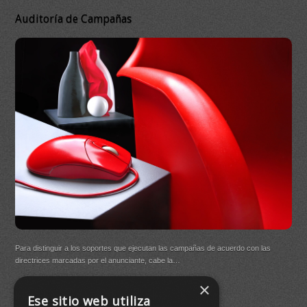
Auditoría de Campañas
DB 
Ma
On
DB Q
Para distinguir a los soportes que ejecutan las campañas de acuerdo con las
(New
directrices marcadas por el anunciante, cabe la…
×
Buen
Ese sitio web utiliza