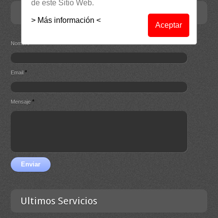
de este Sitio Web.
Contacta
> Más información <
Aceptar
*
Nombre
*
Email
*
Mensaje
Enviar
Ultimos Servicios