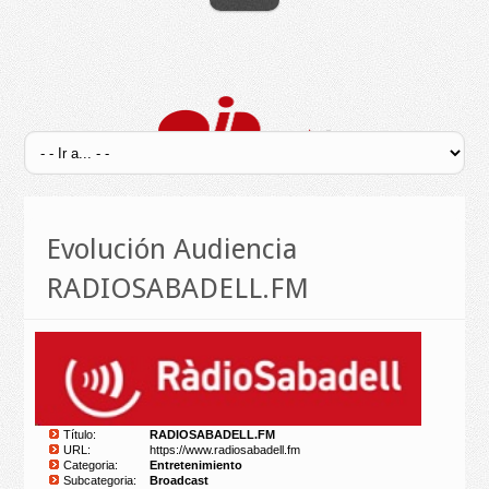
Evolución Audiencia
RADIOSABADELL.FM
Título:
RADIOSABADELL.FM
URL:
https://www.radiosabadell.fm
Categoria:
Entretenimiento
Subcategoria:
Broadcast