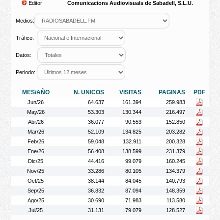
Editor:
Comunicacions Audiovisuals de Sabadell, S.L.U.
Medios:
Tráfico:
Datos:
Periodo:
MES/AÑO
N. UNICOS
VISITAS
PAGINAS
PDF
Jun/26
64.637
161.394
259.983
May/26
53.303
130.344
216.497
Abr/26
36.077
90.553
152.850
Mar/26
52.109
134.825
203.282
Feb/26
59.048
132.911
200.328
Ene/26
56.408
138.599
231.379
Dic/25
44.416
99.079
160.245
Nov/25
33.286
80.105
134.379
Oct/25
38.144
84.045
140.793
Sep/25
36.832
87.094
148.359
Ago/25
30.690
71.983
113.580
Jul/25
31.131
79.079
128.527