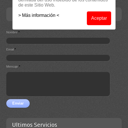
de este Sitio Web.
Contacta
> Más información <
Aceptar
*
Nombre
*
Email
*
Mensaje
Enviar
Ultimos Servicios