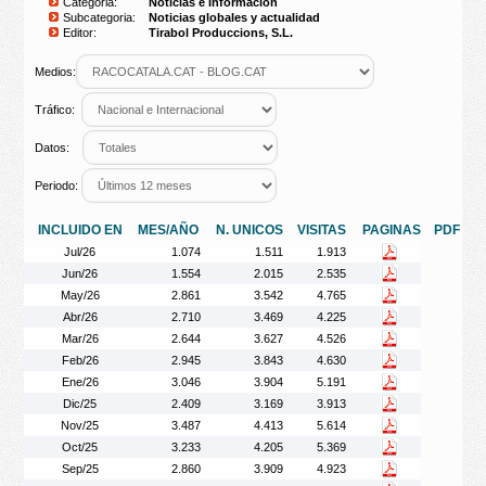
Categoria:
Noticias e Información
Subcategoria:
Noticias globales y actualidad
Editor:
Tirabol Produccions, S.L.
Medios:
Tráfico:
Datos:
Periodo:
INCLUIDO EN
MES/AÑO
N. UNICOS
VISITAS
PAGINAS
PDF
Jul/26
1.074
1.511
1.913
Jun/26
1.554
2.015
2.535
May/26
2.861
3.542
4.765
Abr/26
2.710
3.469
4.225
Mar/26
2.644
3.627
4.526
Feb/26
2.945
3.843
4.630
Ene/26
3.046
3.904
5.191
Dic/25
2.409
3.169
3.913
Nov/25
3.487
4.413
5.614
Oct/25
3.233
4.205
5.369
Sep/25
2.860
3.909
4.923