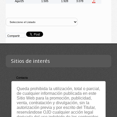
Ago/25
1.505
1.928
3.078
Compartir
Sitios de interés
Contacta
Empresa
Queda prohibida la utilización, total o parcial,
Lista Certificados
de cualquier información publicada en este
Sitio Web para la promoción, publicidad,
RSS
venta, contratación y divulgación, sin la
Servicios
autorización previa y por escrito del Titular,
reservándose OJD cualquier acción legal
Suscripción Newsletter
derivada del uso indebido de los contenidos