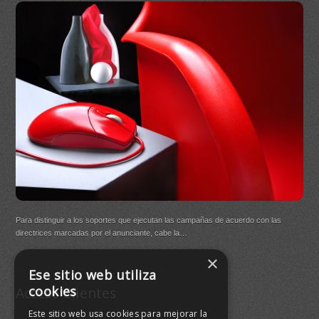
DB Q
Para distinguir a los soportes que ejecutan las campañas de acuerdo con las
(New
directrices marcadas por el anunciante, cabe la…
×
Buen
Ese sitio web utiliza
agre
cookies
Acceso Clientes
Este sitio web usa cookies para mejorar la