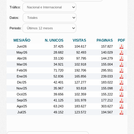
Tráfico:
Datos:
Periodo:
MES/AÑO
N. UNICOS
VISITAS
PAGINAS
PDF
Jun/26
37.425
104.617
157.827
May/26
28.682
92.493
140.029
Abr/26
33.130
97.795
144.279
Mar/26
34.921
102.918
155.004
Feb/26
71.720
192.706
295.551
Ene/26
52.836
165.856
239.033
Dic/25
42.401
127.277
183.022
Nov/25
35.967
93.818
155.098
Oct/25
39.656
102.359
155.222
Sep/25
41.125
101.978
177.212
Ago/25
63.243
183.627
303.627
Jul/25
49.152
123.572
194.567