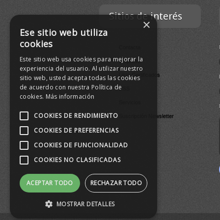
Sitios de interés
×
Ese sitio web utiliza
cookies
Contacta
Este sitio web usa cookies para mejorar la
Empresa
experiencia del usuario. Al utilizar nuestro
Lista Certificados
sitio web, usted acepta todas las cookies
de acuerdo con nuestra Política de
RSS
cookies.
Más información
Servicios
COOKIES DE RENDIMIENTO
Suscripción Newsletter
COOKIES DE PREFERENCIAS
COOKIES DE FUNCIONALIDAD
COOKIES NO CLASIFICADAS
ACEPTAR TODO
RECHAZAR TODO
MOSTRAR DETALLES