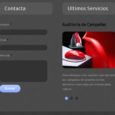
Contacta
Ultimos Servicios
Auditoría de Campañas
*
Nombre
*
Email
*
Mensaje
Para distinguir a los soportes que ejecuta
las campañas de acuerdo con las
directrices marcadas por el anunciante,
Enviar
cabe la…