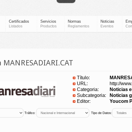
Certificados
Servicios
Normas
Noticias
Em
Listados
Productos
Reglamentos
Eventos
Con
ia MANRESADIARI.CAT
Título:
MANRESA
URL:
http://www
Categoria:
Noticias 
Subcategoria:
Noticias g
Editor:
Youcom Pu
Tráfico:
Tipo de Datos: