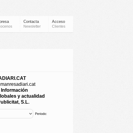
presa
Contacta
Acceso
ocenos
Newsletter
Clientes
DIARI.CAT
.manresadiari.cat
e Información
lobales y actualidad
blicitat, S.L.
Periodo: