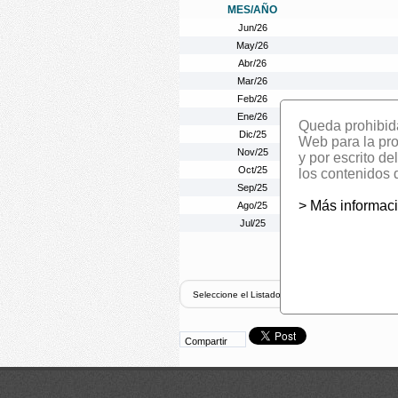
MES/AÑO
Jun/26
May/26
Abr/26
Mar/26
Feb/26
Ene/26
Queda prohibida 
Dic/25
Web para la prom
Nov/25
y por escrito d
Oct/25
los contenidos 
Sep/25
> Más informac
Ago/25
Jul/25
Compartir