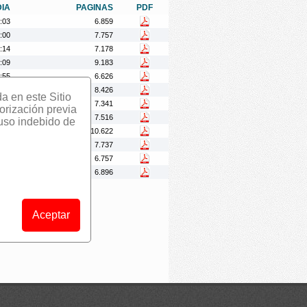
DIA
PAGINAS
PDF
:03
6.859
:00
7.757
:14
7.178
:09
9.183
:55
6.626
:29
8.426
da en este Sitio
:36
7.341
orización previa
:00
7.516
 uso indebido de
:04
10.622
:09
7.737
:48
6.757
:04
6.896
Aceptar