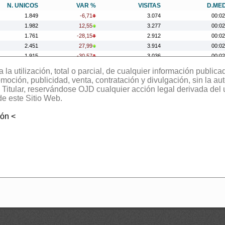
N. UNICOS
VAR %
VISITAS
D.ME
1.849
-6,71
3.074
00:02
1.982
12,55
3.277
00:02
1.761
-28,15
2.912
00:02
2.451
27,99
3.914
00:02
1.915
-30,57
3.036
00:02
2.758
22,47
3.893
00:01
la utilización, total o parcial, de cualquier información publica
2.252
-0,04
3.469
00:01
oción, publicidad, venta, contratación y divulgación, sin la aut
2.253
-10,95
3.405
00:02
el Titular, reservándose OJD cualquier acción legal derivada del
2.530
15,68
4.190
00:03
de este Sitio Web.
2.187
11,75
3.607
00:02
ión <
1.957
-6,41
3.025
00:01
2.091
-16,73
3.401
00:02