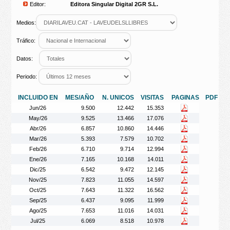
Editor:
Editora Singular Digital 2GR S.L.
Medios:
Tráfico:
Datos:
Periodo:
INCLUIDO EN
MES/AÑO
N. UNICOS
VISITAS
PAGINAS
PDF
Jun/26
9.500
12.442
15.353
May/26
9.525
13.466
17.076
Abr/26
6.857
10.860
14.446
Mar/26
5.393
7.579
10.702
Feb/26
6.710
9.714
12.994
Ene/26
7.165
10.168
14.011
Dic/25
6.542
9.472
12.145
Nov/25
7.823
11.055
14.597
Oct/25
7.643
11.322
16.562
Sep/25
6.437
9.095
11.999
Ago/25
7.653
11.016
14.031
Jul/25
6.069
8.518
10.978