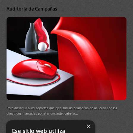
Auditoría de Campañas
DB 
Ma
On
DB Q
Para distinguir a los soportes que ejecutan las campañas de acuerdo con las
(New
directrices marcadas por el anunciante, cabe la…
×
Buen
Ese sitio web utiliza