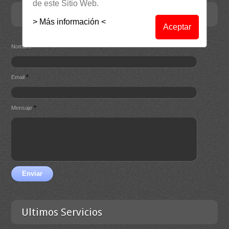
de este Sitio Web.
Contacta
> Más información <
Aceptar
*
Nombre
*
Email
*
Mensaje
Enviar
Ultimos Servicios