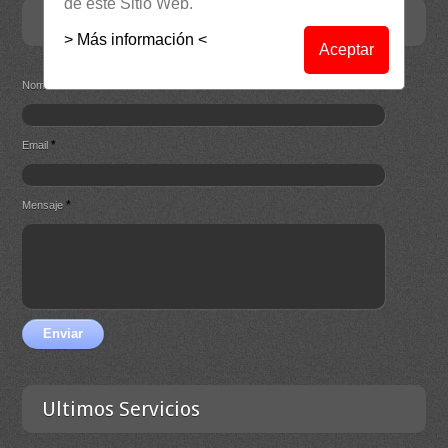
de este Sitio Web.
Contacta
> Más información <
Aceptar
*
Nombre
*
Email
*
Mensaje
Enviar
Ultimos Servicios