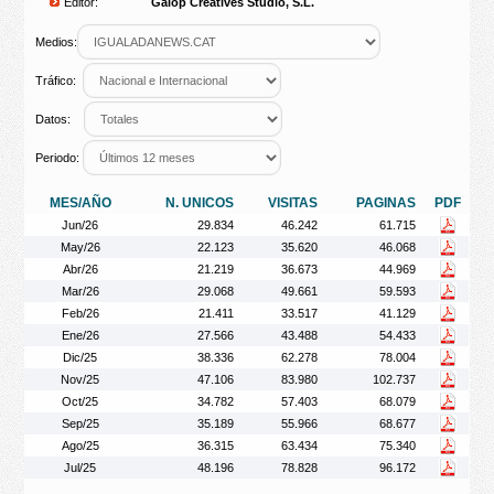
Editor:
Galop Creatives Studio, S.L.
Medios:
Tráfico:
Datos:
Periodo:
MES/AÑO
N. UNICOS
VISITAS
PAGINAS
PDF
Jun/26
29.834
46.242
61.715
May/26
22.123
35.620
46.068
Abr/26
21.219
36.673
44.969
Mar/26
29.068
49.661
59.593
Feb/26
21.411
33.517
41.129
Ene/26
27.566
43.488
54.433
Dic/25
38.336
62.278
78.004
Nov/25
47.106
83.980
102.737
Oct/25
34.782
57.403
68.079
Sep/25
35.189
55.966
68.677
Ago/25
36.315
63.434
75.340
Jul/25
48.196
78.828
96.172