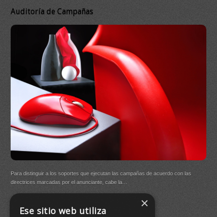
Auditoría de Campañas
DB 
Ma
On
DB Q
Para distinguir a los soportes que ejecutan las campañas de acuerdo con las
(New
directrices marcadas por el anunciante, cabe la…
×
Buen
Ese sitio web utiliza
agre