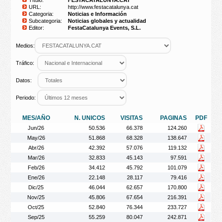
Título:
FESTACATALUNYA.CAT
URL:
http://www.festacatalunya.cat
Categoria:
Noticias e Información
Subcategoria:
Noticias globales y actualidad
Editor:
FestaCatalunya Events, S.L.
Medios:
Tráfico:
Datos:
Periodo:
MES/AÑO
N. UNICOS
VISITAS
PAGINAS
PDF
Jun/26
50.536
66.378
124.260
May/26
51.868
68.328
138.647
Abr/26
42.392
57.076
119.132
Mar/26
32.833
45.143
97.591
Feb/26
34.412
45.792
101.079
Ene/26
22.148
28.117
79.416
Dic/25
46.044
62.657
170.800
Nov/25
45.806
67.654
216.391
Oct/25
52.840
76.344
233.727
Sep/25
55.259
80.047
242.871