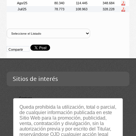
Ago/25
80.340
114.445
348.684
Jul/25
78.773
108.963
328.228
Compartir
Sitios de interés
Contacta
Queda prohibida la utilización, total o parcial,
Empresa
de cualquier información publicada en este
Lista Certificados
Sitio Web para la promoción, publicidad,
venta, contratación y divulgación, sin la
RSS
autorización previa y por escrito del Titular,
Servicios
reservándose OJD cualquier acción legal