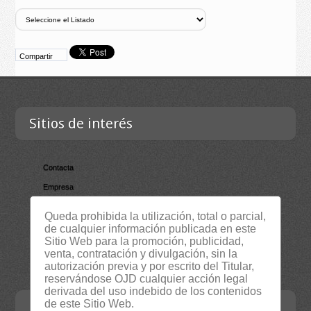
Compartir
Sitios de interés
Contacta
Empresa
Lista Certificados
Queda prohibida la utilización, total o parcial,
RSS
de cualquier información publicada en este
Sitio Web para la promoción, publicidad,
Servicios
venta, contratación y divulgación, sin la
Suscripción Newsletter
autorización previa y por escrito del Titular,
reservándose OJD cualquier acción legal
derivada del uso indebido de los contenidos
de este Sitio Web.
Contacta