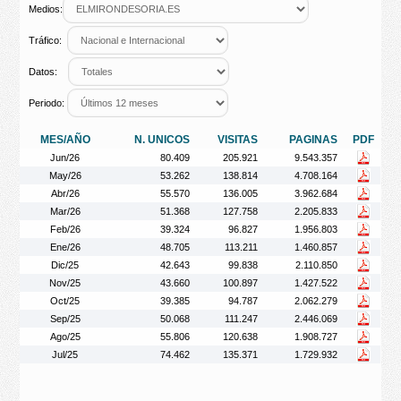
Medios:
Tráfico:
Datos:
Periodo:
MES/AÑO
N. UNICOS
VISITAS
PAGINAS
PDF
Jun/26
80.409
205.921
9.543.357
May/26
53.262
138.814
4.708.164
Abr/26
55.570
136.005
3.962.684
Mar/26
51.368
127.758
2.205.833
Feb/26
39.324
96.827
1.956.803
Ene/26
48.705
113.211
1.460.857
Dic/25
42.643
99.838
2.110.850
Nov/25
43.660
100.897
1.427.522
Oct/25
39.385
94.787
2.062.279
Sep/25
50.068
111.247
2.446.069
Ago/25
55.806
120.638
1.908.727
Jul/25
74.462
135.371
1.729.932