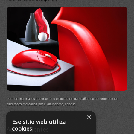
On
DB Q
Para distinguir a los soportes que ejecutan las campañas de acuerdo con las
(New
directrices marcadas por el anunciante, cabe la…
×
Buen
Ese sitio web utiliza
agre
cookies
Acceso Clientes