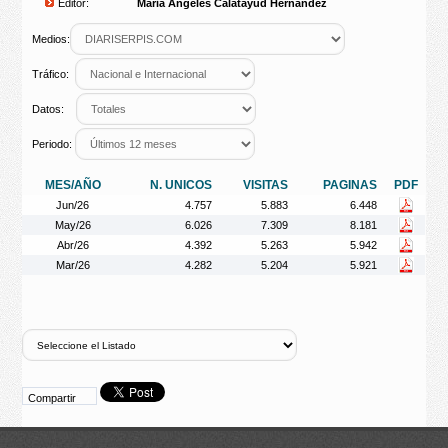
Editor:
Maria Ángeles Calatayud Hernández
Medios:
Tráfico:
Datos:
Periodo:
MES/AÑO
N. UNICOS
VISITAS
PAGINAS
PDF
Jun/26
4.757
5.883
6.448
May/26
6.026
7.309
8.181
Abr/26
4.392
5.263
5.942
Mar/26
4.282
5.204
5.921
Compartir