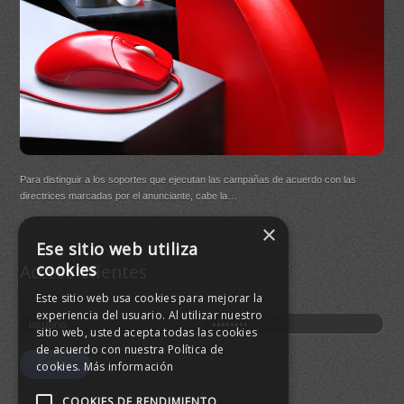
DB Q
Para distinguir a los soportes que ejecutan las campañas de acuerdo con las
(New
directrices marcadas por el anunciante, cabe la…
×
Buen
Ese sitio web utiliza
agre
cookies
Acceso Clientes
Este sitio web usa cookies para mejorar la
experiencia del usuario. Al utilizar nuestro
sitio web, usted acepta todas las cookies
de acuerdo con nuestra Política de
cookies.
Más información
COOKIES DE RENDIMIENTO