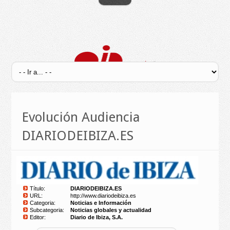
Evolución Audiencia
DIARIODEIBIZA.ES
Título:
DIARIODEIBIZA.ES
URL:
http://www.diariodeibiza.es
Categoria:
Noticias e Información
Subcategoria:
Noticias globales y actualidad
Editor:
Diario de Ibiza, S.A.