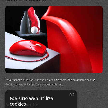
On
DB Q
Para distinguir a los soportes que ejecutan las campañas de acuerdo con las
(New
directrices marcadas por el anunciante, cabe la…
×
Buen
Ese sitio web utiliza
agre
cookies
Acceso Clientes