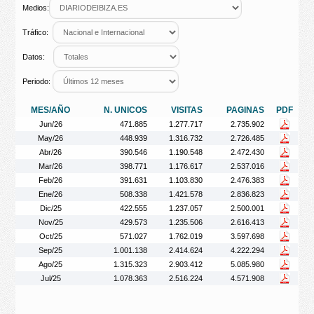
Medios:
Tráfico:
Datos:
Periodo:
MES/AÑO
N. UNICOS
VISITAS
PAGINAS
PDF
Jun/26
471.885
1.277.717
2.735.902
May/26
448.939
1.316.732
2.726.485
Abr/26
390.546
1.190.548
2.472.430
Mar/26
398.771
1.176.617
2.537.016
Feb/26
391.631
1.103.830
2.476.383
Ene/26
508.338
1.421.578
2.836.823
Dic/25
422.555
1.237.057
2.500.001
Nov/25
429.573
1.235.506
2.616.413
Oct/25
571.027
1.762.019
3.597.698
Sep/25
1.001.138
2.414.624
4.222.294
Ago/25
1.315.323
2.903.412
5.085.980
Jul/25
1.078.363
2.516.224
4.571.908