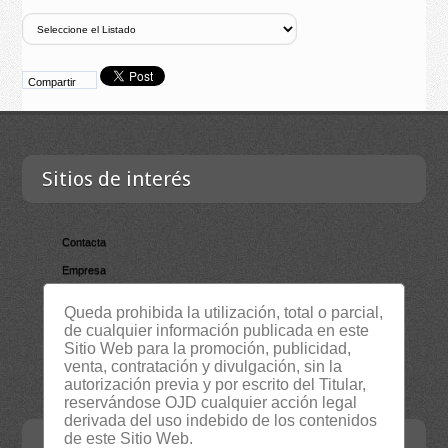
Compartir
Sitios de interés
Contacta
Empresa
Lista Certificados
Queda prohibida la utilización, total o parcial,
RSS
de cualquier información publicada en este
Sitio Web para la promoción, publicidad,
Servicios
venta, contratación y divulgación, sin la
autorización previa y por escrito del Titular,
Suscripción Newsletter
reservándose OJD cualquier acción legal
derivada del uso indebido de los contenidos
de este Sitio Web.
Contacta