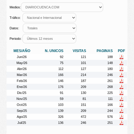
Medios:
Tráfico:
Datos:
Periodo:
MES/AÑO
N. UNICOS
VISITAS
PAGINAS
PDF
Jun/26
92
121
188
May/26
75
101
148
Abr/26
112
127
180
Mar/26
166
214
246
Feb/26
146
187
261
Ene/26
176
209
268
Dic/25
91
130
225
Nov/25
59
81
111
Oct/25
103
151
166
Sep/25
139
209
244
Ago/25
326
472
576
Jul/25
136
246
251