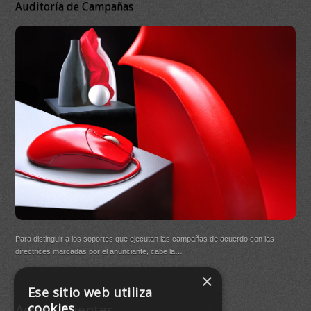
Auditoría de Campañas
DB 
Ma
On
DB Q
Para distinguir a los soportes que ejecutan las campañas de acuerdo con las
(New
directrices marcadas por el anunciante, cabe la…
×
Buen
Ese sitio web utiliza
agre
cookies
Acceso Clientes