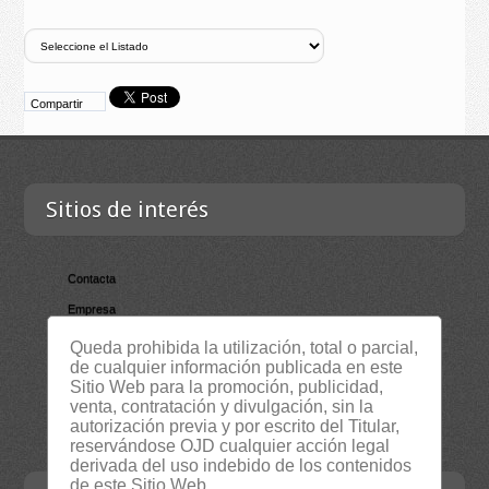
Compartir
Sitios de interés
Contacta
Empresa
Lista Certificados
Queda prohibida la utilización, total o parcial,
de cualquier información publicada en este
RSS
Sitio Web para la promoción, publicidad,
Servicios
venta, contratación y divulgación, sin la
autorización previa y por escrito del Titular,
Suscripción Newsletter
reservándose OJD cualquier acción legal
derivada del uso indebido de los contenidos
de este Sitio Web.