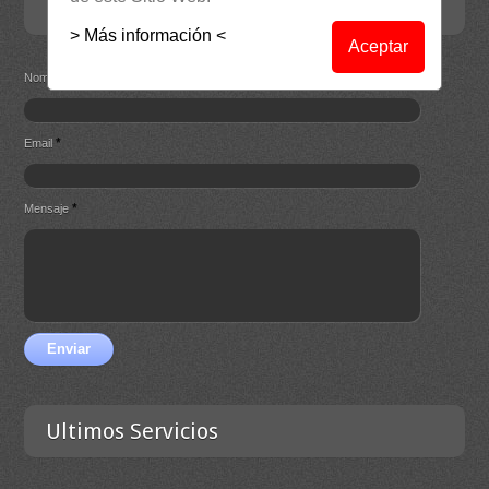
Contacta
> Más información <
Aceptar
*
Nombre
*
Email
*
Mensaje
Enviar
Ultimos Servicios