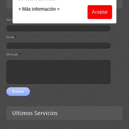
Contacta
> Más información <
Aceptar
*
Nombre
*
Email
*
Mensaje
Enviar
Ultimos Servicios