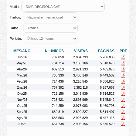
Medios:
Tráfico:
Datos:
Periodo:
MES/AÑO
N. UNICOS
VISITAS
PAGINAS
PDF
Jun/26
707.058
2.834.799
5.266.836
May/26
784.714
3.106.166
5.810.673
Abr/26
682.513
2.921.133
5.405.076
Mar/26
763.330
3.405.148
6.449.582
Feb/26
714.436
3.216.545
6.036.923
Ene/26
737.392
3.382.118
6.257.667
Dic/25
729.156
3.043.939
5.714.527
Nov/25
728.421
2.895.969
5.145.842
Oct/25
744.259
2.978.083
5.460.798
Sep/25
689.819
2.899.227
5.314.407
Ago/25
685.563
2.926.829
5.416.113
Jul/25
664.738
2.908.156
5.375.529