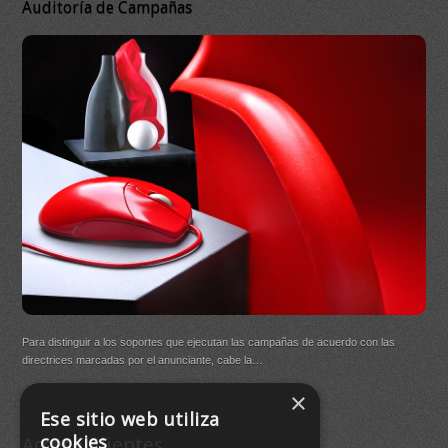
Auditoría de Campañas
DB 
Ma
On
DB Q
Para distinguir a los soportes que ejecutan las campañas de acuerdo con las
(New
directrices marcadas por el anunciante, cabe la…
×
Buen
Ese sitio web utiliza
agre
cookies
Acceso Clientes