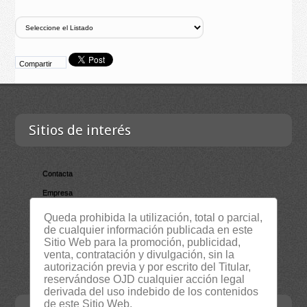
Compartir
Sitios de interés
Contacta
Empresa
Lista Certificados
Queda prohibida la utilización, total o parcial,
de cualquier información publicada en este
RSS
Sitio Web para la promoción, publicidad,
Servicios
venta, contratación y divulgación, sin la
autorización previa y por escrito del Titular,
Suscripción Newsletter
reservándose OJD cualquier acción legal
derivada del uso indebido de los contenidos
de este Sitio Web.