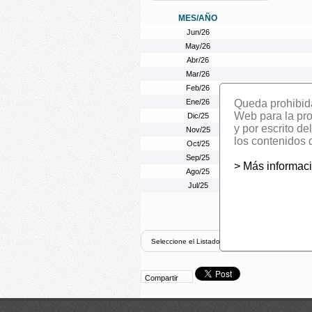
MES/AÑO
Jun/26
May/26
Abr/26
Mar/26
Feb/26
Ene/26
Queda prohibida 
Web para la prom
Dic/25
y por escrito d
Nov/25
los contenidos 
Oct/25
Sep/25
> Más informac
Ago/25
Jul/25
Compartir