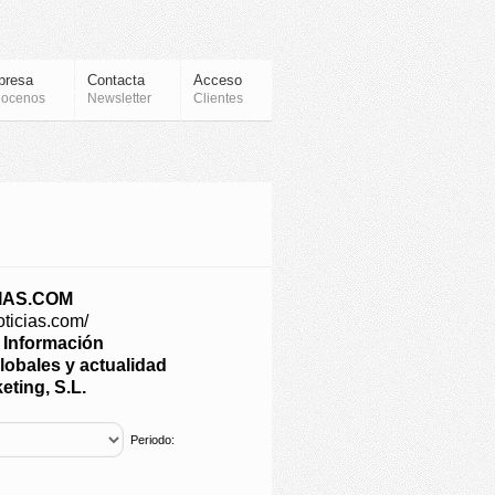
presa
Contacta
Acceso
ocenos
Newsletter
Clientes
IAS.COM
oticias.com/
e Información
lobales y actualidad
eting, S.L.
Periodo: