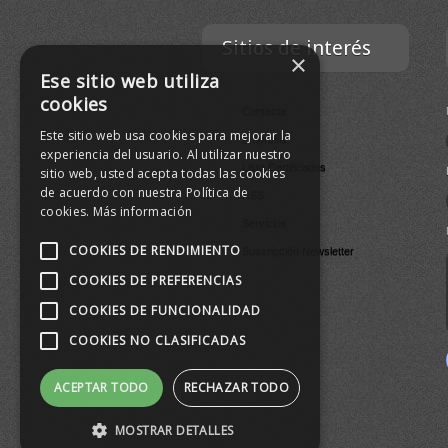
Sitios de interés
×
Ese sitio web utiliza
cookies
Contacta
Este sitio web usa cookies para mejorar la
Empresa
experiencia del usuario. Al utilizar nuestro
Lista Certificados
sitio web, usted acepta todas las cookies
de acuerdo con nuestra Política de
RSS
cookies.
Más información
Servicios
COOKIES DE RENDIMIENTO
Suscripción Newsletter
COOKIES DE PREFERENCIAS
COOKIES DE FUNCIONALIDAD
COOKIES NO CLASIFICADAS
ACEPTAR TODO
RECHAZAR TODO
MOSTRAR DETALLES