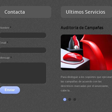
Contacta
Ultimos Servicios
Auditoría de Campañas
*
Nombre
*
Email
*
Mensaje
Para distinguir a los soportes que ejecuta
las campañas de acuerdo con las
directrices marcadas por el anunciante,
Enviar
cabe la…