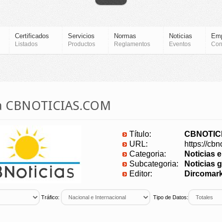
Certificados
Servicios
Normas
Noticias
Em
Listados
Productos
Reglamentos
Eventos
Con
ia CBNOTICIAS.COM
Título:
CBNOTIC
URL:
https://cbn
Categoria:
Noticias 
Subcategoria:
Noticias g
Editor:
Dircomark
Tráfico:
Tipo de Datos: