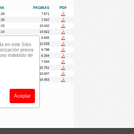
DIA
PAGINAS
PDF
:28
7.871
:28
7.507
:23
10.442
:14
14.822
:02
8.805
da en este Sitio
:55
11.528
orización previa
:53
9.798
 uso indebido de
:08
6.304
:09
7.594
:43
15.761
:59
10.847
:55
14.453
Aceptar