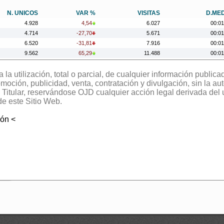
N. UNICOS
VAR %
VISITAS
D.ME
4.928
4,54
6.027
00:01
4.714
-27,70
5.671
00:01
6.520
-31,81
7.916
00:01
9.562
65,29
11.488
00:01
5.785
-18,18
6.595
00:01
la utilización, total o parcial, de cualquier información publica
7.070
10,42
7.822
00:00
oción, publicidad, venta, contratación y divulgación, sin la aut
6.403
68,94
6.966
00:00
el Titular, reservándose OJD cualquier acción legal derivada del
3.790
-17,14
4.554
00:01
de este Sitio Web.
4.574
-56,66
5.346
00:01
10.553
54,24
11.748
00:00
ión <
6.842
-23,42
7.906
00:00
8.935
10,64
10.179
00:00