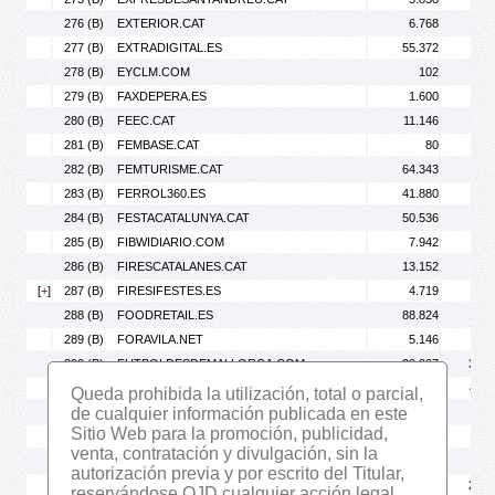
276 (B)
EXTERIOR.CAT
6.768
9.
277 (B)
EXTRADIGITAL.ES
55.372
80.
278 (B)
EYCLM.COM
102
279 (B)
FAXDEPERA.ES
1.600
2.
280 (B)
FEEC.CAT
11.146
26.
281 (B)
FEMBASE.CAT
80
282 (B)
FEMTURISME.CAT
64.343
83.
283 (B)
FERROL360.ES
41.880
70.
284 (B)
FESTACATALUNYA.CAT
50.536
66.
285 (B)
FIBWIDIARIO.COM
7.942
9.
286 (B)
FIRESCATALANES.CAT
13.152
18.
[
+
]
287 (B)
FIRESIFESTES.ES
4.719
5.
288 (B)
FOODRETAIL.ES
88.824
110.
289 (B)
FORAVILA.NET
5.146
8.
290 (B)
FUTBOLDESDEMALLORCA.COM
29.967
315.
291 (B)
G24.GAL
206.172
424.
Queda prohibida la utilización, total o parcial,
de cualquier información publicada en este
292 (B)
GACETANAUTICA.ES
4.266
8.
Sitio Web para la promoción, publicidad,
293 (B)
GALICIACONFIDENCIAL.COM
22.936
44.
venta, contratación y divulgación, sin la
294 (B)
GALICIAE.COM
43.823
61.
autorización previa y por escrito del Titular,
295 (B)
GALICIAPRESS.ES
195.711
294.
reservándose OJD cualquier acción legal