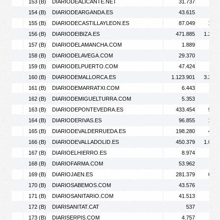
153 (B)
DIARIODEALICANTE.NET
31.737
42.
154 (B)
DIARIODEARGANDA.ES
43.615
66.
155 (B)
DIARIODECASTILLAYLEON.ES
87.049
121.
156 (B)
DIARIODEIBIZA.ES
471.885
1.277.
157 (B)
DIARIODELAMANCHA.COM
1.889
2.
158 (B)
DIARIODELAVEGA.COM
29.370
67.
159 (B)
DIARIODELPUERTO.COM
47.424
69.
160 (B)
DIARIODEMALLORCA.ES
1.123.901
3.229.
161 (B)
DIARIODEMARRATXI.COM
6.443
8.
162 (B)
DIARIODEMIGUELTURRA.COM
5.353
10.
163 (B)
DIARIODEPONTEVEDRA.ES
433.454
970.
164 (B)
DIARIODERIVAS.ES
96.855
169.
165 (B)
DIARIODEVALDERRUEDA.ES
198.280
474.
166 (B)
DIARIODEVALLADOLID.ES
450.379
1.043.
167 (B)
DIARIOELHIERRO.ES
8.974
21.
168 (B)
DIARIOFARMA.COM
53.962
74.
169 (B)
DIARIOJAEN.ES
281.379
630.
170 (B)
DIARIOSABEMOS.COM
43.576
71.
171 (B)
DIARIOSANITARIO.COM
41.513
48.
172 (B)
DIARISANITAT.CAT
537
173 (B)
DIARISERPIS.COM
4.757
5.