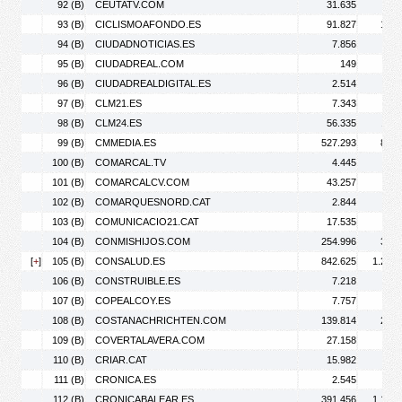
92 (B)
CEUTATV.COM
31.635
54.
93 (B)
CICLISMOAFONDO.ES
91.827
146.
94 (B)
CIUDADNOTICIAS.ES
7.856
11.
95 (B)
CIUDADREAL.COM
149
96 (B)
CIUDADREALDIGITAL.ES
2.514
3.
97 (B)
CLM21.ES
7.343
11.
98 (B)
CLM24.ES
56.335
127.
99 (B)
CMMEDIA.ES
527.293
850.
100 (B)
COMARCAL.TV
4.445
5.
101 (B)
COMARCALCV.COM
43.257
67.
102 (B)
COMARQUESNORD.CAT
2.844
7.
103 (B)
COMUNICACIO21.CAT
17.535
25.
104 (B)
CONMISHIJOS.COM
254.996
316.
[
+
]
105 (B)
CONSALUD.ES
842.625
1.254.
106 (B)
CONSTRUIBLE.ES
7.218
10.
107 (B)
COPEALCOY.ES
7.757
12.
108 (B)
COSTANACHRICHTEN.COM
139.814
244.
109 (B)
COVERTALAVERA.COM
27.158
36.
110 (B)
CRIAR.CAT
15.982
24.
111 (B)
CRONICA.ES
2.545
2.
112 (B)
CRONICABALEAR.ES
391.456
1.178.