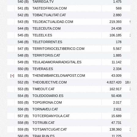
540 (B)
TARREGA.TV
1.475
2.
541 (B)
TASTEOFRIOJA.COM
569
542 (B)
TDBACTUALITAT.CAT
2.880
4.
543 (B)
TELDEACTUALIDAD.COM
219.393
957.
544 (B)
TELECEUTA.COM
24.438
28.
545 (B)
TELEELX.ES
106.185
256.
546 (B)
TELETORRENT.ES
178
547 (B)
TERRITORIOCELTIBERICO.COM
5.567
10.
548 (B)
TERRITORIS.CAT
1.885
2.
549 (B)
TEULADAMORAIRADIGITAL.ES
11.142
21.
550 (B)
TEVERAS.ES
2.334
2.
[
+
]
551 (B)
THENEWBARCELONAPOST.COM
43.009
59.
552 (B)
THEOBJECTIVE.COM
4.827.420
18.020.
553 (B)
TIMEOUT.CAT
162.917
237.
554 (B)
TOLEDODIARIO.ES
50.408
74.
555 (B)
TOPGIRONA.COM
2.017
2.
556 (B)
TORNAVEU.CAT
2.611
3.
557 (B)
TOTCERDANYOLA.CAT
15.689
26.
558 (B)
TOTRUBI.CAT
47.731
90.
559 (B)
TOTSANTCUGAT.CAT
138.360
265.
560 (B)
TRAILRUN.ES
11.225
15.