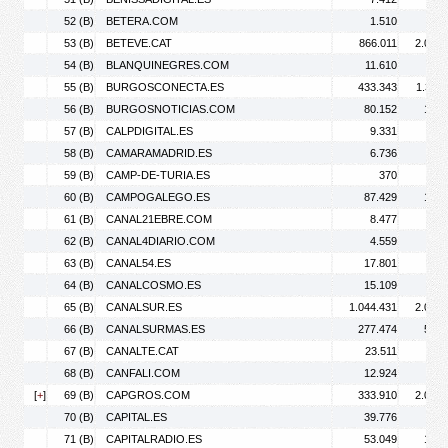
52 (B)
BETERA.COM
1.510
1.
53 (B)
BETEVE.CAT
866.011
2.060.
54 (B)
BLANQUINEGRES.COM
11.610
49.
55 (B)
BURGOSCONECTA.ES
433.343
1.311.
56 (B)
BURGOSNOTICIAS.COM
80.152
127.
57 (B)
CALPDIGITAL.ES
9.331
17.
58 (B)
CAMARAMADRID.ES
6.736
10.
59 (B)
CAMP-DE-TURIA.ES
370
60 (B)
CAMPOGALEGO.ES
87.429
135.
61 (B)
CANAL21EBRE.COM
8.477
13.
62 (B)
CANAL4DIARIO.COM
4.559
6.
63 (B)
CANAL54.ES
17.801
28.
64 (B)
CANALCOSMO.ES
15.109
18.
65 (B)
CANALSUR.ES
1.044.431
2.076.
66 (B)
CANALSURMAS.ES
277.474
592.
67 (B)
CANALTE.CAT
23.511
37.
68 (B)
CANFALI.COM
12.924
20.
[
+
]
69 (B)
CAPGROS.COM
333.910
2.033.
70 (B)
CAPITAL.ES
39.776
44.
71 (B)
CAPITALRADIO.ES
53.049
154.