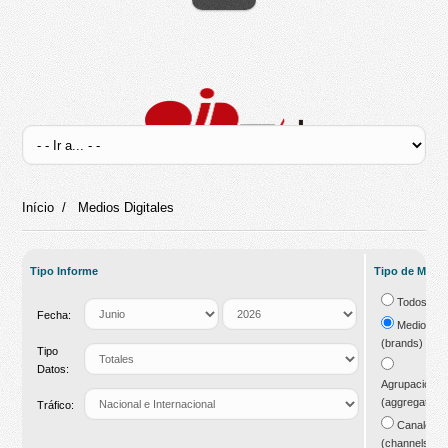
Início
/
Medios Digitales
Tipo Informe
Tipo de Medi
Todos
Fecha:
Medios
(brands)
Tipo
Datos:
Agrupacione
(aggregations
Tráfico:
Canales
(channels)