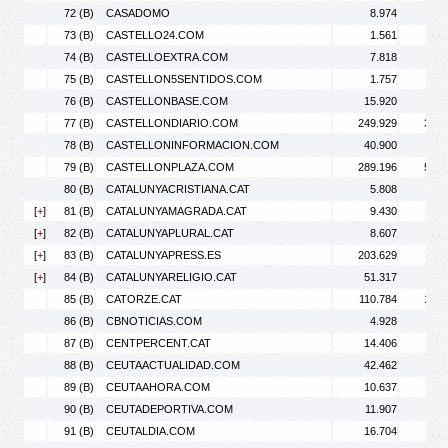
72 (B)
CASADOMO
8.974
11.
73 (B)
CASTELLO24.COM
1.561
2.
74 (B)
CASTELLOEXTRA.COM
7.818
9.
75 (B)
CASTELLON5SENTIDOS.COM
1.757
2.
76 (B)
CASTELLONBASE.COM
15.920
24.
77 (B)
CASTELLONDIARIO.COM
249.929
362.
78 (B)
CASTELLONINFORMACION.COM
40.900
57.
79 (B)
CASTELLONPLAZA.COM
289.196
527.
80 (B)
CATALUNYACRISTIANA.CAT
5.808
8.
[
+
]
81 (B)
CATALUNYAMAGRADA.CAT
9.430
11.
[
+
]
82 (B)
CATALUNYAPLURAL.CAT
8.607
11.
[
+
]
83 (B)
CATALUNYAPRESS.ES
203.629
264.
[
+
]
84 (B)
CATALUNYARELIGIO.CAT
51.317
84.
85 (B)
CATORZE.CAT
110.784
185.
86 (B)
CBNOTICIAS.COM
4.928
6.
87 (B)
CENTPERCENT.CAT
14.406
33.
88 (B)
CEUTAACTUALIDAD.COM
42.462
84.
89 (B)
CEUTAAHORA.COM
10.637
14.
90 (B)
CEUTADEPORTIVA.COM
11.907
44.
91 (B)
CEUTALDIA.COM
16.704
38.