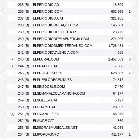
235 (B)
ELPERIÒDIC.AD
18.809
34.
236 (B)
ELPERIODIC.COM
602.768
1.015.
237 (B)
ELPERIODICO.CAT
321.165
659.
238 (B)
ELPERIODICODEAQUI.COM
145.501
201.
239 (B)
ELPERIODICODECEUTA.ES
23.775
29.
240 (B)
ELPERIODICODELAENERGIA.COM
274.206
417.
241 (B)
ELPERIODICOMEDITERRANEO.COM
1.726.481
4.120.
242 (B)
ELPERIODICVALENCIA.COM
588
[
+
]
243 (B)
ELPLURAL.COM
2.457.589
6.741.
[
+
]
244 (B)
ELPRAT.DIGITAL
7.506
12.
245 (B)
ELPROGRESO.ES
628.657
2.151.
246 (B)
ELPUEBLODECEUTA.ES
74.317
209.
247 (B)
ELSEISDOBLE.COM
7.470
14.
248 (B)
ELSEMANALDELAMANCHA.COM
64.177
135.
249 (B)
ELSOLLER.CAT
5.197
12.
250 (B)
ELTEMPS.CAT
28.853
44.
[
+
]
251 (B)
ELTRIANGLE.EU
46.946
69.
252 (B)
ELVIURE.CAT
360
253 (B)
EMISORASMUSICALES.NET
41.038
250.
254 (B)
EMPORDA.INFO
411.177
1.182.