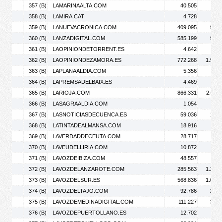
357 (B)
LAMARINAALTA.COM
40.505
62.
358 (B)
LAMIRA.CAT
4.728
7.
359 (B)
LANUEVACRONICA.COM
409.095
941.
360 (B)
LANZADIGITAL.COM
585.199
942.
361 (B)
LAOPINIONDETORRENT.ES
4.642
7.
362 (B)
LAOPINIONDEZAMORA.ES
772.268
1.994.
363 (B)
LAPLANAALDIA.COM
5.356
9.
364 (B)
LAPREMSADELBAIX.ES
4.469
5.
365 (B)
LARIOJA.COM
866.331
2.659.
366 (B)
LASAGRAALDIA.COM
1.054
1.
367 (B)
LASNOTICIASDECUENCA.ES
59.036
191.
368 (B)
LATINTADEALMANSA.COM
18.916
32.
369 (B)
LAVERDADDECEUTA.COM
28.717
47.
370 (B)
LAVEUDELLIRIA.COM
10.872
52.
371 (B)
LAVOZDEIBIZA.COM
48.557
96.
372 (B)
LAVOZDELANZAROTE.COM
285.563
1.244.
373 (B)
LAVOZDELSUR.ES
568.836
1.027.
374 (B)
LAVOZDELTAJO.COM
92.786
278.
375 (B)
LAVOZDEMEDINADIGITAL.COM
111.227
343.
376 (B)
LAVOZDEPUERTOLLANO.ES
12.702
23.