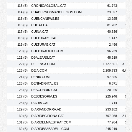
113 (B)
CRONICAGLOBAL.CAT
61.743
87.
114 (B)
CUADERNOSMANCHEGOS.COM
23.027
97.
115 (B)
CUENCANEWS.ES
13.925
28.
116 (B)
CUGAT.CAT
81.702
132.
117 (B)
CUINA.CAT
40.836
56.
118 (B)
CULTURA21.CAT
1.417
2.
119 (B)
CULTURAB.CAT
2.456
3.
120 (B)
CULTURAOCIO.COM
96.239
118.
121 (B)
DBALEARS.CAT
48.619
89.
122 (B)
DEFENSA.COM
1.727.851
3.183.
123 (B)
DEIA.COM
2.209.793
6.669.
124 (B)
DENIA.COM
97.555
183.
125 (B)
DENIADIGITAL.ES
6.871
8.
126 (B)
DESCOBRIR.CAT
20.925
30.
127 (B)
DESDESORIA.ES
225.946
573.
128 (B)
DIADIA.CAT
1.714
3.
129 (B)
DIARIANDORRA.AD
233.182
791.
130 (B)
DIARIDEGIRONA.CAT
707.058
2.834.
131 (B)
DIARIDELMAESTRAT.COM
77.984
316.
132 (B)
DIARIDESABADELL.COM
245.219
737.