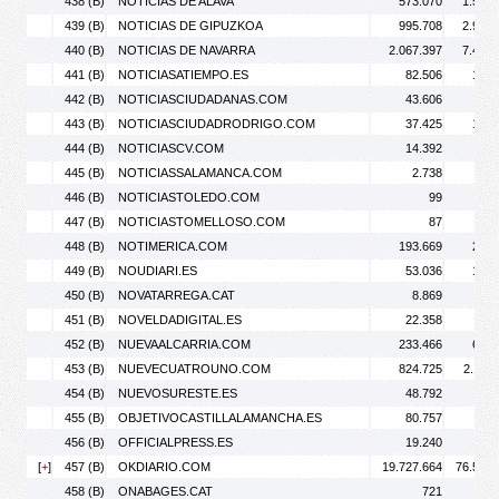
438 (B)
NOTICIAS DE ALAVA
573.070
1.502.
439 (B)
NOTICIAS DE GIPUZKOA
995.708
2.936.
440 (B)
NOTICIAS DE NAVARRA
2.067.397
7.419.
441 (B)
NOTICIASATIEMPO.ES
82.506
166.
442 (B)
NOTICIASCIUDADANAS.COM
43.606
52.
443 (B)
NOTICIASCIUDADRODRIGO.COM
37.425
104.
444 (B)
NOTICIASCV.COM
14.392
16.
445 (B)
NOTICIASSALAMANCA.COM
2.738
3.
446 (B)
NOTICIASTOLEDO.COM
99
447 (B)
NOTICIASTOMELLOSO.COM
87
448 (B)
NOTIMERICA.COM
193.669
223.
449 (B)
NOUDIARI.ES
53.036
109.
450 (B)
NOVATARREGA.CAT
8.869
13.
451 (B)
NOVELDADIGITAL.ES
22.358
41.
452 (B)
NUEVAALCARRIA.COM
233.466
655.
453 (B)
NUEVECUATROUNO.COM
824.725
2.112.
454 (B)
NUEVOSURESTE.ES
48.792
70.
455 (B)
OBJETIVOCASTILLALAMANCHA.ES
80.757
85.
456 (B)
OFFICIALPRESS.ES
19.240
25.
[
+
]
457 (B)
OKDIARIO.COM
19.727.664
76.597.
458 (B)
ONABAGES.CAT
721