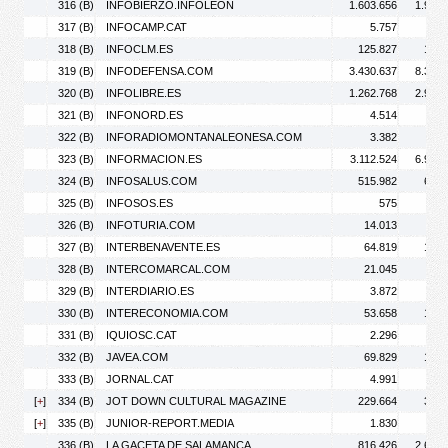
316 (B)
INFOBIERZO.INFOLEON
1.603.656
1.902.
317 (B)
INFOCAMP.CAT
5.757
8.
318 (B)
INFOCLM.ES
125.827
176.
319 (B)
INFODEFENSA.COM
3.430.637
8.392.
320 (B)
INFOLIBRE.ES
1.262.768
2.923.
321 (B)
INFONORD.ES
4.514
9.
322 (B)
INFORADIOMONTANALEONESA.COM
3.382
4.
323 (B)
INFORMACION.ES
3.112.524
6.991.
324 (B)
INFOSALUS.COM
515.982
679.
325 (B)
INFOSOS.ES
575
326 (B)
INFOTURIA.COM
14.013
16.
327 (B)
INTERBENAVENTE.ES
64.819
176.
328 (B)
INTERCOMARCAL.COM
21.045
30.
329 (B)
INTERDIARIO.ES
3.872
5.
330 (B)
INTERECONOMIA.COM
53.658
103.
331 (B)
IQUIOSC.CAT
2.296
3.
332 (B)
JAVEA.COM
69.829
171.
333 (B)
JORNAL.CAT
4.991
7.
[
+
]
334 (B)
JOT DOWN CULTURAL MAGAZINE
229.664
348.
[
+
]
335 (B)
JUNIOR-REPORT.MEDIA
1.830
3.
336 (B)
LA GACETA DE SALAMANCA
816.426
2.696.