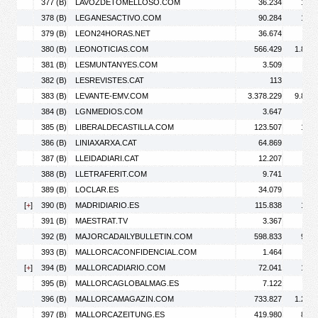
377 (B)
LAVOZDETOMELLOSO.COM
36.234
105.
378 (B)
LEGANESACTIVO.COM
90.284
133.
379 (B)
LEON24HORAS.NET
36.674
49.
380 (B)
LEONOTICIAS.COM
566.429
1.801.
381 (B)
LESMUNTANYES.COM
3.509
4.
382 (B)
LESREVISTES.CAT
113
383 (B)
LEVANTE-EMV.COM
3.378.229
9.886.
384 (B)
LGNMEDIOS.COM
3.647
4.
385 (B)
LIBERALDECASTILLA.COM
123.507
157.
386 (B)
LINIAXARXA.CAT
64.869
88.
387 (B)
LLEIDADIARI.CAT
12.207
28.
388 (B)
LLETRAFERIT.COM
9.741
13.
389 (B)
LOCLAR.ES
34.079
90.
[
+
]
390 (B)
MADRIDIARIO.ES
115.838
190.
391 (B)
MAESTRAT.TV
3.367
4.
392 (B)
MAJORCADAILYBULLETIN.COM
598.833
944.
393 (B)
MALLORCACONFIDENCIAL.COM
1.464
1.
[
+
]
394 (B)
MALLORCADIARIO.COM
72.041
125.
395 (B)
MALLORCAGLOBALMAG.ES
7.122
7.
396 (B)
MALLORCAMAGAZIN.COM
733.827
1.287.
397 (B)
MALLORCAZEITUNG.ES
419.980
862.