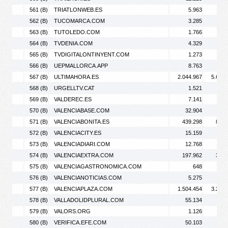
561 (B)
TRIATLONWEB.ES
5.963
8.
562 (B)
TUCOMARCA.COM
3.285
5.
563 (B)
TUTOLEDO.COM
1.766
2.
564 (B)
TVDENIA.COM
4.329
5.
565 (B)
TVDIGITALONTINYENT.COM
1.273
2.
566 (B)
UEPMALLORCA.APP
8.763
12.
567 (B)
ULTIMAHORA.ES
2.044.967
5.677.
568 (B)
URGELLTV.CAT
1.521
2.
569 (B)
VALDEREC.ES
7.141
9.
570 (B)
VALENCIABASE.COM
32.904
54.
571 (B)
VALENCIABONITA.ES
439.298
821.
572 (B)
VALENCIACITY.ES
15.159
16.
573 (B)
VALENCIADIARI.COM
12.768
18.
574 (B)
VALENCIAEXTRA.COM
197.962
307.
575 (B)
VALENCIAGASTRONOMICA.COM
648
576 (B)
VALENCIANOTICIAS.COM
5.275
6.
577 (B)
VALENCIAPLAZA.COM
1.504.454
3.245.
578 (B)
VALLADOLIDPLURAL.COM
55.134
81.
579 (B)
VALORS.ORG
1.126
1.
580 (B)
VERIFICA.EFE.COM
50.103
56.