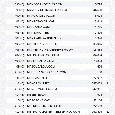
398 (B)
MANACORNOTICIAS.COM
15.795
31.
399 (B)
MANCHAINFORMACION.COM
44.650
78.
400 (B)
MANCHAMEDIA.COM
6.078
7.
401 (B)
MANRESADIARI.CAT
1.849
3.
402 (B)
MARFANTA.COM
4.216
9.
403 (B)
MARINAALTA.ES
7.426
12.
404 (B)
MARINABAIXADIGITAL.ES
4.976
6.
405 (B)
MARKETING DIRECTO
86.015
114.
406 (B)
MARKETINGINSIDERREVIEW.COM
16.888
19.
407 (B)
MASPALOMAS24H.COM
84.034
117.
408 (B)
MASQUEALBA.COM
73.893
154.
409 (B)
MASQUEALDIA.COM
466
410 (B)
MEDITERRANEOPRESS.COM
168
411 (B)
MENEAME.NET
277.097
3.099.
412 (B)
MENORCA.INFO
357.009
1.365.
413 (B)
MENORCAALDIA.COM
47.961
155.
414 (B)
MESEBRE.CAT
924
1.
415 (B)
MESOSONA.CAT
11.154
15.
416 (B)
METROPOLIABIERTA.CAT
22.503
30.
417 (B)
METROPOLIABIERTA.ELESPANOL.COM
962.405
1.582.