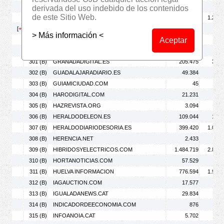
296 (B)
GARRIGUESTV.CAT
2.314
5.
derivada del uso indebido de los contenidos
de este Sitio Web.
297 (B)
GASTEIZHOY.COM
448.620
1.245.
[
+
]
298 (B)
GASTRONOMICAMENT.CAT
2.575
2.
> Más información <
Aceptar
299 (B)
GENTDELESCOMARQUES.COM
1.080
1.
300 (B)
GLOBALON.ES
1.218
1.
301 (B)
GRANADADIGITAL.ES
205.475
372.
302 (B)
GUADALAJARADIARIO.ES
49.384
80.
303 (B)
GUIAMICIUDAD.COM
45
304 (B)
HARODIGITAL.COM
21.231
63.
305 (B)
HAZREVISTA.ORG
3.094
4.
306 (B)
HERALDODELEON.ES
109.044
188.
307 (B)
HERALDODIARIODESORIA.ES
399.420
1.072.
308 (B)
HERENCIA.NET
2.433
3.
309 (B)
HIBRIDOSYELECTRICOS.COM
1.484.719
2.819.
310 (B)
HORTANOTICIAS.COM
57.529
73.
311 (B)
HUELVA INFORMACION
776.594
1.942.
312 (B)
IAGAUCTION.COM
17.577
30.
313 (B)
IGUALADANEWS.CAT
29.834
46.
314 (B)
INDICADORDEECONOMIA.COM
876
1.
315 (B)
INFOANOIA.CAT
5.702
12.