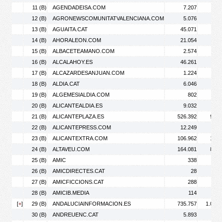
11 (B)
AGENDADEISA.COM
7.207
9.
12 (B)
AGRONEWSCOMUNITATVALENCIANA.COM
5.076
6.
13 (B)
AGUAITA.CAT
45.071
87.
14 (B)
AHORALEON.COM
21.054
26.
15 (B)
ALBACETEAMANO.COM
2.574
3.
16 (B)
ALCALAHOY.ES
46.261
71.
17 (B)
ALCAZARDESANJUAN.COM
1.224
1.
18 (B)
ALDIA.CAT
6.046
7.
19 (B)
ALGEMESIALDIA.COM
802
1.
20 (B)
ALICANTEALDIA.ES
9.032
10.
21 (B)
ALICANTEPLAZA.ES
526.392
960.
22 (B)
ALICANTEPRESS.COM
12.249
15.
23 (B)
ALICANTEXTRA.COM
106.962
144.
24 (B)
ALTAVEU.COM
164.081
846.
25 (B)
AMIC
338
26 (B)
AMICDIRECTES.CAT
28
27 (B)
AMICFICCIONS.CAT
288
28 (B)
AMICIB.MEDIA
114
[
+
]
29 (B)
ANDALUCIAINFORMACION.ES
735.757
1.064.
30 (B)
ANDREUENC.CAT
5.893
9.