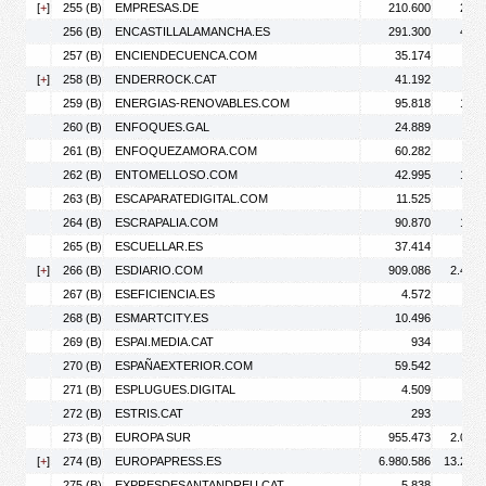
[
+
]
255 (B)
EMPRESAS.DE
210.600
218.
256 (B)
ENCASTILLALAMANCHA.ES
291.300
452.
257 (B)
ENCIENDECUENCA.COM
35.174
61.
[
+
]
258 (B)
ENDERROCK.CAT
41.192
53.
259 (B)
ENERGIAS-RENOVABLES.COM
95.818
129.
260 (B)
ENFOQUES.GAL
24.889
28.
261 (B)
ENFOQUEZAMORA.COM
60.282
96.
262 (B)
ENTOMELLOSO.COM
42.995
129.
263 (B)
ESCAPARATEDIGITAL.COM
11.525
21.
264 (B)
ESCRAPALIA.COM
90.870
168.
265 (B)
ESCUELLAR.ES
37.414
56.
[
+
]
266 (B)
ESDIARIO.COM
909.086
2.413.
267 (B)
ESEFICIENCIA.ES
4.572
8.
268 (B)
ESMARTCITY.ES
10.496
15.
269 (B)
ESPAI.MEDIA.CAT
934
1.
270 (B)
ESPAÑAEXTERIOR.COM
59.542
64.
271 (B)
ESPLUGUES.DIGITAL
4.509
6.
272 (B)
ESTRIS.CAT
293
273 (B)
EUROPA SUR
955.473
2.018.
[
+
]
274 (B)
EUROPAPRESS.ES
6.980.586
13.268.
275 (B)
EXPRESDESANTANDREU.CAT
5.838
8.