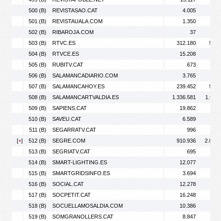
500 (B)
REVISTASAO.CAT
4.005
5.
501 (B)
REVISTAUALA.COM
1.350
2.
502 (B)
RIBAROJA.COM
37
503 (B)
RTVC.ES
312.180
517.
504 (B)
RTVCE.ES
15.208
23.
505 (B)
RUBITV.CAT
673
1.
506 (B)
SALAMANCADIARIO.COM
3.765
8.
507 (B)
SALAMANCAHOY.ES
239.452
552.
508 (B)
SALAMANCARTVALDIA.ES
1.336.581
1.993.
509 (B)
SAPIENS.CAT
19.862
27.
510 (B)
SAVEU.CAT
6.589
23.
511 (B)
SEGARRATV.CAT
996
2.
[
+
]
512 (B)
SEGRE.COM
910.936
2.008.
513 (B)
SEGRIATV.CAT
695
1.
514 (B)
SMART-LIGHTING.ES
12.077
20.
515 (B)
SMARTGRIDSINFO.ES
3.694
6.
516 (B)
SOCIAL.CAT
12.278
19.
517 (B)
SOCPETIT.CAT
16.248
20.
518 (B)
SOCUELLAMOSALDIA.COM
10.386
33.
519 (B)
SOMGRANOLLERS.CAT
8.847
16.