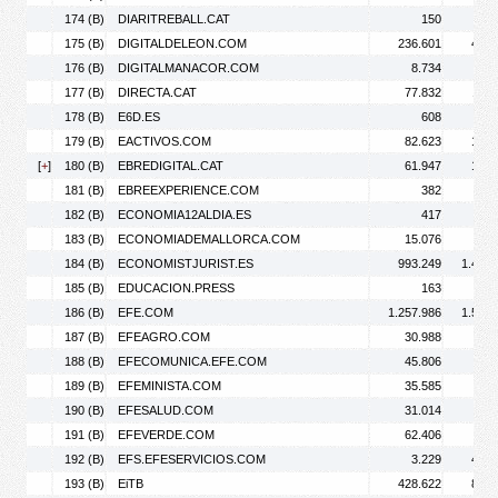
174 (B)
DIARITREBALL.CAT
150
175 (B)
DIGITALDELEON.COM
236.601
453.
176 (B)
DIGITALMANACOR.COM
8.734
13.
177 (B)
DIRECTA.CAT
77.832
117.
178 (B)
E6D.ES
608
179 (B)
EACTIVOS.COM
82.623
127.
[
+
]
180 (B)
EBREDIGITAL.CAT
61.947
106.
181 (B)
EBREEXPERIENCE.COM
382
182 (B)
ECONOMIA12ALDIA.ES
417
183 (B)
ECONOMIADEMALLORCA.COM
15.076
20.
184 (B)
ECONOMISTJURIST.ES
993.249
1.419.
185 (B)
EDUCACION.PRESS
163
186 (B)
EFE.COM
1.257.986
1.599.
187 (B)
EFEAGRO.COM
30.988
39.
188 (B)
EFECOMUNICA.EFE.COM
45.806
48.
189 (B)
EFEMINISTA.COM
35.585
43.
190 (B)
EFESALUD.COM
31.014
36.
191 (B)
EFEVERDE.COM
62.406
73.
192 (B)
EFS.EFESERVICIOS.COM
3.229
435.
193 (B)
EiTB
428.622
834.