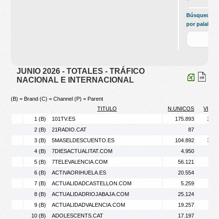
Búsqueda
por palabras
JUNIO 2026 - TOTALES - TRÁFICO
NACIONAL E INTERNACIONAL
(B) = Brand (C) = Channel (P) = Parent
TITULO
N.UNICOS
VISIT
1 (B)
101TV.ES
175.893
234.
2 (B)
21RADIO.CAT
87
3 (B)
5MASELDESCUENTO.ES
104.892
310.
4 (B)
7DIESACTUALITAT.COM
4.950
7.
5 (B)
7TELEVALENCIA.COM
56.121
73.
6 (B)
ACTIVAORIHUELA.ES
20.554
30.
7 (B)
ACTUALIDADCASTELLON.COM
5.259
7.
8 (B)
ACTUALIDADRIOJABAJA.COM
25.124
43.
9 (B)
ACTUALIDADVALENCIA.COM
19.257
24.
10 (B)
ADOLESCENTS.CAT
17.197
26.