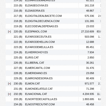
214 (B)
ELDIARIODEMADRID.ES
82.221
100.
215 (B)
ELDIASEGOVIA.ES
161.218
356.
216 (B)
ELDIASORIA.ES
48.867
122.
217 (B)
ELDIGITALDEALBACETE.COM
575.336
2.066.
218 (B)
ELDIGITALDECUENCA.COM
131.265
356.
219 (B)
ELECODEVALDEPENAS.ES
23.033
54.
[
+
]
220 (B)
ELESPANOL.COM
27.210.609
83.824.
221 (B)
ELFARODECEUTA.ES
503.098
1.165.
222 (B)
ELFARODEHELLIN.COM
12.688
21.
223 (B)
ELFARODEMELILLA.ES
85.451
170.
224 (B)
ELHIERROHOY.ES
7.934
14.
225 (B)
ELIRIS.CAT
2.850
4.
226 (B)
ELLIBERAL.CAT
30.261
39.
227 (B)
ELMERCANTIL.COM
31.476
38.
228 (B)
ELMERIDIANO.ES
23.058
28.
229 (B)
ELMIRONDESORIA.ES
80.409
205.
[
+
]
230 (B)
ELMON.CAT
971.577
2.149.
231 (B)
ELMONDELATELE.CAT
71.298
107.
[
+
]
232 (B)
ELNACIONAL.CAT
4.204.935
11.188.
233 (B)
ELNORTEDECASTILLA.ES
1.893.695
6.035.
234 (B)
ELNOSTRECIUTAT.COM
48.458
55.