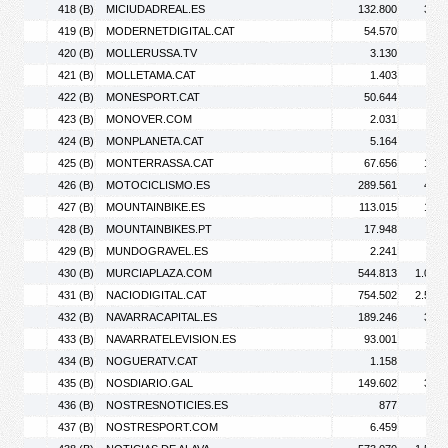
418 (B)
MICIUDADREAL.ES
132.800
324.
419 (B)
MODERNETDIGITAL.CAT
54.570
56.
420 (B)
MOLLERUSSA.TV
3.130
4.
421 (B)
MOLLETAMA.CAT
1.403
1.
422 (B)
MONESPORT.CAT
50.644
89.
423 (B)
MONOVER.COM
2.031
4.
424 (B)
MONPLANETA.CAT
5.164
6.
425 (B)
MONTERRASSA.CAT
67.656
158.
426 (B)
MOTOCICLISMO.ES
289.561
439.
427 (B)
MOUNTAINBIKE.ES
113.015
155.
428 (B)
MOUNTAINBIKES.PT
17.948
22.
429 (B)
MUNDOGRAVEL.ES
2.241
3.
430 (B)
MURCIAPLAZA.COM
544.813
1.018.
431 (B)
NACIODIGITAL.CAT
754.502
2.538.
432 (B)
NAVARRACAPITAL.ES
189.246
360.
433 (B)
NAVARRATELEVISION.ES
93.001
116.
434 (B)
NOGUERATV.CAT
1.158
2.
435 (B)
NOSDIARIO.GAL
149.602
388.
436 (B)
NOSTRESNOTICIES.ES
877
1.
437 (B)
NOSTRESPORT.COM
6.459
8.