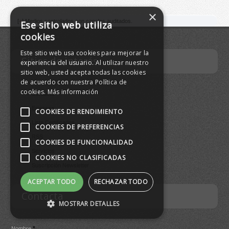
×
[
+
] Medios controlados con canales auditados.
Ese sitio web utiliza
cookies
Este sitio web usa cookies para mejorar la
Sitios de interés
experiencia del usuario. Al utilizar nuestro
sitio web, usted acepta todas las cookies
de acuerdo con nuestra Política de
cookies.
Más información
Contacta
Empresa
COOKIES DE RENDIMIENTO
Lista Certificados
COOKIES DE PREFERENCIAS
RSS
COOKIES DE FUNCIONALIDAD
Servicios
COOKIES NO CLASIFICADAS
Suscripción Newsletter
ACEPTAR TODO
RECHAZAR TODO
Contacta
MOSTRAR DETALLES
*
Nombre