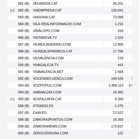
581 (B)
VEUANOIA.CAT
34.201
66.
[
+
]
582 (B)
VIAEMPRESA.CAT
130.041
211.
583 (B)
VIASONA.CAT
73.088
102.
584 (B)
VILA-REALINFORMACIO.COM
1.216
1.
585 (B)
VINALOPO.COM
316
586 (B)
VISTANOVA.TV
1.024
1.
587 (B)
VIUMOLINSDEREI.COM
12.900
23.
588 (B)
VIUREALSPIRINEUS.CAT
17.706
25.
589 (B)
VIUVALENCIA.COM
219
590 (B)
VIVAGALICIA.TV
441
591 (B)
VIVAVALENCIA.NET
1.568
1.
592 (B)
VOCESDECUENCA.COM
149.529
520.
593 (B)
VOZPOPULI.COM
2.906.113
9.091.
594 (B)
XABIAALDIA.COM
24.382
64.
[
+
]
595 (B)
XCATALUNYA.CAT
9.269
12.
596 (B)
XTRADIO.ES
1.275
1.
597 (B)
ZA49.ES
72.527
184.
598 (B)
ZAMORA3PUNTO0.COM
16.350
24.
599 (B)
ZAMORANEWS.COM
173.837
390.
600 (B)
ZEROCENSURA.COM
122