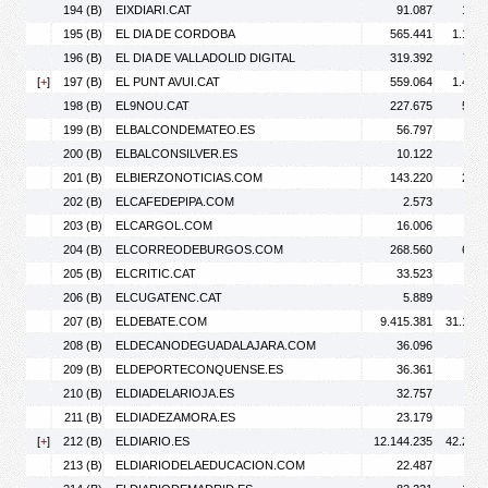
194 (B)
EIXDIARI.CAT
91.087
173.
195 (B)
EL DIA DE CORDOBA
565.441
1.177.
196 (B)
EL DIA DE VALLADOLID DIGITAL
319.392
767.
[
+
]
197 (B)
EL PUNT AVUI.CAT
559.064
1.412.
198 (B)
EL9NOU.CAT
227.675
597.
199 (B)
ELBALCONDEMATEO.ES
56.797
90.
200 (B)
ELBALCONSILVER.ES
10.122
15.
201 (B)
ELBIERZONOTICIAS.COM
143.220
269.
202 (B)
ELCAFEDEPIPA.COM
2.573
3.
203 (B)
ELCARGOL.COM
16.006
28.
204 (B)
ELCORREODEBURGOS.COM
268.560
614.
205 (B)
ELCRITIC.CAT
33.523
48.
206 (B)
ELCUGATENC.CAT
5.889
9.
207 (B)
ELDEBATE.COM
9.415.381
31.144.
208 (B)
ELDECANODEGUADALAJARA.COM
36.096
54.
209 (B)
ELDEPORTECONQUENSE.ES
36.361
85.
210 (B)
ELDIADELARIOJA.ES
32.757
61.
211 (B)
ELDIADEZAMORA.ES
23.179
33.
[
+
]
212 (B)
ELDIARIO.ES
12.144.235
42.208.
213 (B)
ELDIARIODELAEDUCACION.COM
22.487
29.