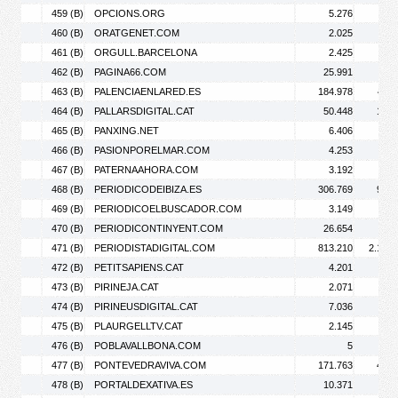
459 (B)
OPCIONS.ORG
5.276
6.
460 (B)
ORATGENET.COM
2.025
8.
461 (B)
ORGULL.BARCELONA
2.425
3.
462 (B)
PAGINA66.COM
25.991
50.
463 (B)
PALENCIAENLARED.ES
184.978
486.
464 (B)
PALLARSDIGITAL.CAT
50.448
108.
465 (B)
PANXING.NET
6.406
8.
466 (B)
PASIONPORELMAR.COM
4.253
5.
467 (B)
PATERNAAHORA.COM
3.192
4.
468 (B)
PERIODICODEIBIZA.ES
306.769
932.
469 (B)
PERIODICOELBUSCADOR.COM
3.149
3.
470 (B)
PERIODICONTINYENT.COM
26.654
74.
471 (B)
PERIODISTADIGITAL.COM
813.210
2.191.
472 (B)
PETITSAPIENS.CAT
4.201
5.
473 (B)
PIRINEJA.CAT
2.071
2.
474 (B)
PIRINEUSDIGITAL.CAT
7.036
13.
475 (B)
PLAURGELLTV.CAT
2.145
4.
476 (B)
POBLAVALLBONA.COM
5
477 (B)
PONTEVEDRAVIVA.COM
171.763
431.
478 (B)
PORTALDEXATIVA.ES
10.371
24.