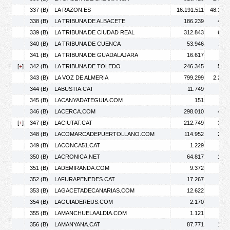
337 (B)
LA RAZON.ES
16.191.511
48.106.
338 (B)
LA TRIBUNA DE ALBACETE
186.239
400.
339 (B)
LA TRIBUNA DE CIUDAD REAL
312.843
694.
340 (B)
LA TRIBUNA DE CUENCA
53.946
114.
341 (B)
LA TRIBUNA DE GUADALAJARA
16.617
25.
[
+
]
342 (B)
LA TRIBUNA DE TOLEDO
246.345
572.
343 (B)
LA VOZ DE ALMERIA
799.299
2.244.
344 (B)
LABUSTIA.CAT
11.749
19.
345 (B)
LACANYADATEGUIA.COM
151
346 (B)
LACERCA.COM
298.010
461.
[
+
]
347 (B)
LACIUTAT.CAT
212.749
329.
348 (B)
LACOMARCADEPUERTOLLANO.COM
114.952
281.
349 (B)
LACONCA51.CAT
1.229
1.
350 (B)
LACRONICA.NET
64.817
122.
351 (B)
LADEMIRANDA.COM
9.372
21.
352 (B)
LAFURAPENEDES.CAT
17.267
25.
353 (B)
LAGACETADECANARIAS.COM
12.622
16.
354 (B)
LAGUIADEREUS.COM
2.170
3.
355 (B)
LAMANCHUELAALDIA.COM
1.121
1.
356 (B)
LAMANYANA.CAT
87.771
181.