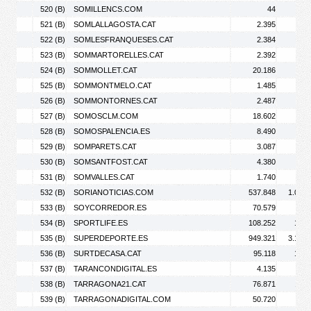
520 (B)
SOMILLENCS.COM
44
521 (B)
SOMLALLAGOSTA.CAT
2.395
3.
522 (B)
SOMLESFRANQUESES.CAT
2.384
3.
523 (B)
SOMMARTORELLES.CAT
2.392
3.
524 (B)
SOMMOLLET.CAT
20.186
36.
525 (B)
SOMMONTMELO.CAT
1.485
2.
526 (B)
SOMMONTORNES.CAT
2.487
4.
527 (B)
SOMOSCLM.COM
18.602
25.
528 (B)
SOMOSPALENCIA.ES
8.490
13.
529 (B)
SOMPARETS.CAT
3.087
5.
530 (B)
SOMSANTFOST.CAT
4.380
6.
531 (B)
SOMVALLES.CAT
1.740
2.
532 (B)
SORIANOTICIAS.COM
537.848
1.066.
533 (B)
SOYCORREDOR.ES
70.579
94.
534 (B)
SPORTLIFE.ES
108.252
123.
535 (B)
SUPERDEPORTE.ES
949.321
3.142.
536 (B)
SURTDECASA.CAT
95.118
139.
537 (B)
TARANCONDIGITAL.ES
4.135
6.
538 (B)
TARRAGONA21.CAT
76.871
110.
539 (B)
TARRAGONADIGITAL.COM
50.720
77.