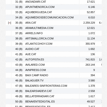
31 (B)
ANOIADIARI.CAT
17.621
33.
32 (B)
APUNTMENORCA.COM
6.146
7.
33 (B)
AQUIBERGUEDA.CAT
52.857
91.
34 (B)
AQUIMEDIOSDECOMUNICACION.COM
6.010
7.
[
+
]
35 (B)
ARA.CAT
2.259.229
6.491.
36 (B)
ARAMULTIMEDIA.COM
12.021
35.
37 (B)
ARRELS.INFO
1.072
1.
38 (B)
ARTSMALLORCA.COM
11.134
14.
39 (B)
ATLANTICOHOY.COM
355.979
753.
40 (B)
AUDIO.CAT
1.692
2.
41 (B)
AUE.CAT
136
42 (B)
AUTOPISTA.ES
741.815
1.039.
43 (B)
AVILARED.COM
263.144
516.
44 (B)
AVNPRESS.COM
9
45 (B)
BAIX CAMP RADIO
394
46 (B)
BALAGUER.TV
3.580
6.
47 (B)
BALEARES-SINFRONTERAS.COM
1.378
1.
48 (B)
BALEARSVADEVI.CAT
2.558
3.
49 (B)
BELLATERRADIARI.CAT
1.617
2.
50 (B)
BENAVENTEDIGITAL.ES
49.527
127.
51 (B)
BENISSADIGITAL.ES
7.412
13.