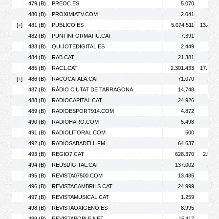
479 (B)
PREOC.ES
5.070
6.
480 (B)
PROXIMIATV.COM
2.041
3.
[
+
]
481 (B)
PUBLICO.ES
5.074.511
13.444.
482 (B)
PUNTINFORMATIU.CAT
7.391
41.
483 (B)
QUIJOTEDIGITAL.ES
2.449
3.
484 (B)
RAB.CAT
21.381
28.
485 (B)
RAC1.CAT
2.301.433
17.134.
[
+
]
486 (B)
RACOCATALA.CAT
71.070
135.
487 (B)
RÀDIO CIUTAT DE TARRAGONA
14.748
19.
488 (B)
RADIOCAPITAL.CAT
24.926
43.
489 (B)
RADIOESPORT914.COM
4.872
18.
490 (B)
RADIOHARO.COM
5.498
14.
491 (B)
RADIOLITORAL.COM
500
1.
492 (B)
RADIOSABADELL.FM
64.637
161.
493 (B)
REGIO7.CAT
628.370
2.546.
494 (B)
REUSDIGITAL.CAT
137.002
197.
495 (B)
REVISTA07500.COM
13.485
27.
496 (B)
REVISTACAMBRILS.CAT
24.999
64.
497 (B)
REVISTAMUSICAL.CAT
1.259
1.
498 (B)
REVISTAOXIGENO.ES
8.995
10.
499 (B)
REVISTAPOBLE.NET
15.117
21.