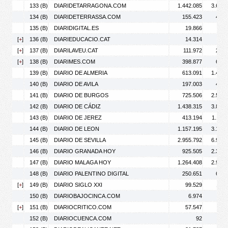
133 (B)
DIARIDETARRAGONA.COM
1.442.085
3.629.
134 (B)
DIARIDETERRASSA.COM
155.423
438.
135 (B)
DIARIDIGITAL.ES
19.866
32.
[
+
]
136 (B)
DIARIEDUCACIO.CAT
14.314
21.
[
+
]
137 (B)
DIARILAVEU.CAT
111.972
246.
[
+
]
138 (B)
DIARIMES.COM
398.877
698.
139 (B)
DIARIO DE ALMERIA
613.091
1.495.
140 (B)
DIARIO DE AVILA
197.003
483.
141 (B)
DIARIO DE BURGOS
725.506
2.587.
142 (B)
DIARIO DE CÁDIZ
1.438.315
3.840.
143 (B)
DIARIO DE JEREZ
413.194
1.119.
144 (B)
DIARIO DE LEON
1.157.195
3.132.
145 (B)
DIARIO DE SEVILLA
2.955.792
6.979.
146 (B)
DIARIO GRANADA HOY
925.505
2.317.
147 (B)
DIARIO MALAGA HOY
1.264.408
2.982.
148 (B)
DIARIO PALENTINO DIGITAL
250.651
676.
[
+
]
149 (B)
DIARIO SIGLO XXI
99.529
115.
150 (B)
DIARIOBAJOCINCA.COM
6.974
13.
[
+
]
151 (B)
DIARIOCRITICO.COM
57.547
84.
152 (B)
DIARIOCUENCA.COM
92